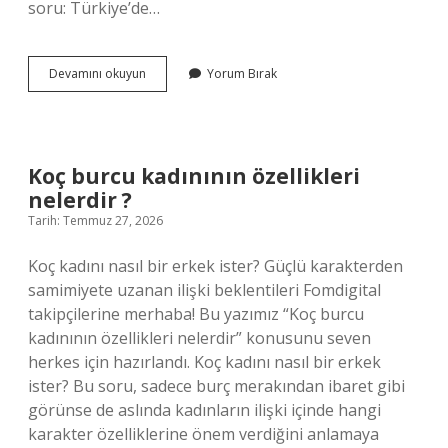
soru: Türkiye’de…
Türkiye’de
Devamını okuyun
Yorum Bırak
kaç
kasaba
var
?
Koç burcu kadınının özellikleri
nelerdir ?
Tarih: Temmuz 27, 2026
Koç kadını nasıl bir erkek ister? Güçlü karakterden
samimiyete uzanan ilişki beklentileri Fomdigital
takipçilerine merhaba! Bu yazımız “Koç burcu
kadınının özellikleri nelerdir” konusunu seven
herkes için hazırlandı. Koç kadını nasıl bir erkek
ister? Bu soru, sadece burç merakından ibaret gibi
görünse de aslında kadınların ilişki içinde hangi
karakter özelliklerine önem verdiğini anlamaya