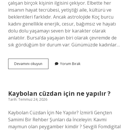
çalışan birçok kişinin ilgisini çekiyor. Elbette her
insanın hayat tecrübesi, yetiştiği aile, kültürü ve
beklentileri farklıdır. Ancak astrolojide Koç burcu
kadını genellikle enerjik, cesur, bağımsız ve hayatı
dolu dolu yaşamayı seven bir karakter olarak
anlatılır. Bursa’da yaşayan biri olarak çevremde de
sık gördüğüm bir durum var: Günümüzde kadınlar…
Koç
Devamını okuyun
Yorum Bırak
burcu
kadınının
özellikleri
nelerdir
?
Kaybolan cüzdan için ne yapılır ?
Tarih: Temmuz 24, 2026
Kaybolan Cüzdan İçin Ne Yapılır? İzmirli Gençten
Samimi Bir Rehber Şunları da İnceleyin: Kavmi
maymun olan peygamber kimdir ? Sevgili Fomdigital