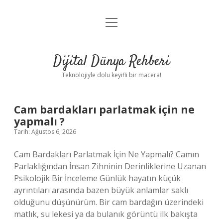
menüyü
Anasayfa
aç
Gizlilik Politikası
Dijital Dünya Rehberi
Yasal Uyarı
Teknolojiyle dolu keyifli bir macera!
Hakkımızda
Dijital
Cam bardakları parlatmak için ne
yapmalı ?
Dünya
Tarih: Ağustos 6, 2026
Rehberi
Cam Bardakları Parlatmak İçin Ne Yapmalı? Camın
Parlaklığından İnsan Zihninin Derinliklerine Uzanan
Yazılar
Psikolojik Bir İnceleme Günlük hayatın küçük
ayrıntıları arasında bazen büyük anlamlar saklı
olduğunu düşünürüm. Bir cam bardağın üzerindeki
matlık, su lekesi ya da bulanık görüntü ilk bakışta