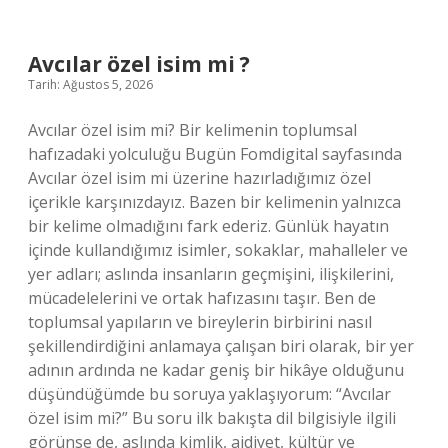
yöreye
aittir
?
Avcılar özel isim mi ?
Tarih: Ağustos 5, 2026
Avcılar özel isim mi? Bir kelimenin toplumsal
hafızadaki yolculuğu Bugün Fomdigital sayfasında
Avcılar özel isim mi üzerine hazırladığımız özel
içerikle karşınızdayız. Bazen bir kelimenin yalnızca
bir kelime olmadığını fark ederiz. Günlük hayatın
içinde kullandığımız isimler, sokaklar, mahalleler ve
yer adları; aslında insanların geçmişini, ilişkilerini,
mücadelelerini ve ortak hafızasını taşır. Ben de
toplumsal yapıların ve bireylerin birbirini nasıl
şekillendirdiğini anlamaya çalışan biri olarak, bir yer
adının ardında ne kadar geniş bir hikâye olduğunu
düşündüğümde bu soruya yaklaşıyorum: “Avcılar
özel isim mi?” Bu soru ilk bakışta dil bilgisiyle ilgili
görünse de, aslında kimlik, aidiyet, kültür ve