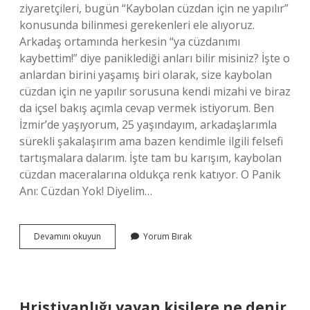
ziyaretçileri, bugün “Kaybolan cüzdan için ne yapılır”
konusunda bilinmesi gerekenleri ele alıyoruz.
Arkadaş ortamında herkesin “ya cüzdanımı
kaybettim!” diye paniklediği anları bilir misiniz? İşte o
anlardan birini yaşamış biri olarak, size kaybolan
cüzdan için ne yapılır sorusuna kendi mizahi ve biraz
da içsel bakış açımla cevap vermek istiyorum. Ben
İzmir’de yaşıyorum, 25 yaşındayım, arkadaşlarımla
sürekli şakalaşırım ama bazen kendimle ilgili felsefi
tartışmalara dalarım. İşte tam bu karışım, kaybolan
cüzdan maceralarına oldukça renk katıyor. O Panik
Anı: Cüzdan Yok! Diyelim…
Kaybolan
Devamını okuyun
Yorum Bırak
cüzdan
için
ne
yapılır
?
Hristiyanlığı yayan kişilere ne denir