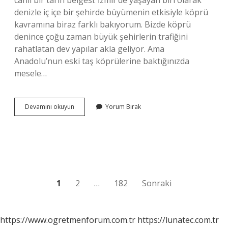
canlı bir tarih belgesi. İzmir’de yaşayan biri olarak
denizle iç içe bir şehirde büyümenin etkisiyle köprü
kavramına biraz farklı bakıyorum. Bizde köprü
denince çoğu zaman büyük şehirlerin trafiğini
rahatlatan dev yapılar akla geliyor. Ama
Anadolu’nun eski taş köprülerine baktığınızda
mesele…
Yavuz
Devamını okuyun
Yorum Bırak
Sultan
Selim
Köprüsünü
hangi
firma
yaptı
?
Yazı
1
2
…
182
Sonraki
sayfalaması
https://www.ogretmenforum.com.tr
https://lunatec.com.tr