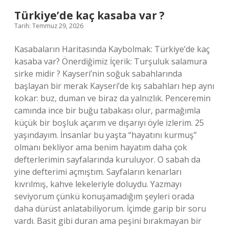
kadar
Türkiye’de kaç kasaba var ?
2025
Tarih: Temmuz 29, 2026
?
Kasabaların Haritasında Kaybolmak: Türkiye’de kaç
kasaba var? Önerdiğimiz İçerik: Turşuluk salamura
sirke midir ? Kayseri’nin soğuk sabahlarında
başlayan bir merak Kayseri’de kış sabahları hep aynı
kokar: buz, duman ve biraz da yalnızlık. Penceremin
camında ince bir buğu tabakası olur, parmağımla
küçük bir boşluk açarım ve dışarıyı öyle izlerim. 25
yaşındayım. İnsanlar bu yaşta “hayatını kurmuş”
olmanı bekliyor ama benim hayatım daha çok
defterlerimin sayfalarında kuruluyor. O sabah da
yine defterimi açmıştım. Sayfaların kenarları
kıvrılmış, kahve lekeleriyle doluydu. Yazmayı
seviyorum çünkü konuşamadığım şeyleri orada
daha dürüst anlatabiliyorum. İçimde garip bir soru
vardı. Basit gibi duran ama peşini bırakmayan bir