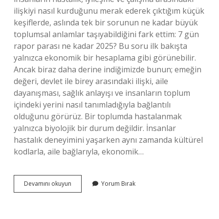
ilişkiyi nasıl kurduğunu merak ederek çıktığım küçük
keşiflerde, aslında tek bir sorunun ne kadar büyük
toplumsal anlamlar taşıyabildiğini fark ettim: 7 gün
rapor parası ne kadar 2025? Bu soru ilk bakışta
yalnızca ekonomik bir hesaplama gibi görünebilir.
Ancak biraz daha derine indiğimizde bunun; emeğin
değeri, devlet ile birey arasındaki ilişki, aile
dayanışması, sağlık anlayışı ve insanların toplum
içindeki yerini nasıl tanımladığıyla bağlantılı
olduğunu görürüz. Bir toplumda hastalanmak
yalnızca biyolojik bir durum değildir. İnsanlar
hastalık deneyimini yaşarken aynı zamanda kültürel
kodlarla, aile bağlarıyla, ekonomik…
7
Devamını okuyun
Yorum Bırak
gün
rapor
parası
ne