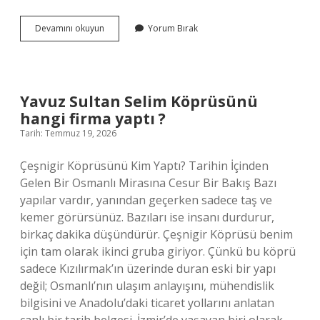
Hristiyanlığı
Devamını okuyun
Yorum Bırak
yayan
kişilere
ne
denir
?
Yavuz Sultan Selim Köprüsünü
hangi firma yaptı ?
Tarih: Temmuz 19, 2026
Çeşnigir Köprüsünü Kim Yaptı? Tarihin İçinden
Gelen Bir Osmanlı Mirasına Cesur Bir Bakış Bazı
yapılar vardır, yanından geçerken sadece taş ve
kemer görürsünüz. Bazıları ise insanı durdurur,
birkaç dakika düşündürür. Çeşnigir Köprüsü benim
için tam olarak ikinci gruba giriyor. Çünkü bu köprü
sadece Kızılırmak’ın üzerinde duran eski bir yapı
değil; Osmanlı’nın ulaşım anlayışını, mühendislik
bilgisini ve Anadolu’daki ticaret yollarını anlatan