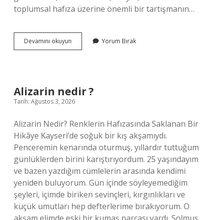
toplumsal hafıza üzerine önemli bir tartışmanın…
Avcılar
Devamını okuyun
Yorum Bırak
özel
isim
mi
?
Alizarin nedir ?
Tarih: Ağustos 3, 2026
Alizarin Nedir? Renklerin Hafızasında Saklanan Bir
Hikâye Kayseri’de soğuk bir kış akşamıydı.
Penceremin kenarında oturmuş, yıllardır tuttuğum
günlüklerden birini karıştırıyordum. 25 yaşındayım
ve bazen yazdığım cümlelerin arasında kendimi
yeniden buluyorum. Gün içinde söyleyemediğim
şeyleri, içimde biriken sevinçleri, kırgınlıkları ve
küçük umutları hep defterlerime bırakıyorum. O
akşam elimde eski bir kumaş parçası vardı. Solmuş