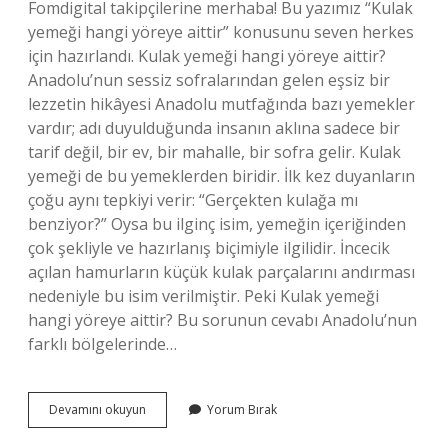
Fomdigital takipçilerine merhaba! Bu yazımız “Kulak
yemeği hangi yöreye aittir” konusunu seven herkes
için hazırlandı. Kulak yemeği hangi yöreye aittir?
Anadolu’nun sessiz sofralarından gelen eşsiz bir
lezzetin hikâyesi Anadolu mutfağında bazı yemekler
vardır; adı duyulduğunda insanın aklına sadece bir
tarif değil, bir ev, bir mahalle, bir sofra gelir. Kulak
yemeği de bu yemeklerden biridir. İlk kez duyanların
çoğu aynı tepkiyi verir: “Gerçekten kulağa mı
benziyor?” Oysa bu ilginç isim, yemeğin içeriğinden
çok şekliyle ve hazırlanış biçimiyle ilgilidir. İncecik
açılan hamurların küçük kulak parçalarını andırması
nedeniyle bu isim verilmiştir. Peki Kulak yemeği
hangi yöreye aittir? Bu sorunun cevabı Anadolu’nun
farklı bölgelerinde…
Kulak
Devamını okuyun
Yorum Bırak
yemeği
hangi