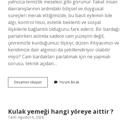
yalnızca temizlik meselesi gibi görünür. Fakat insan
davranışlarının ardındaki bilişsel ve duygusal
süreçleri merak ettiğimizde, bu basit eylemin bile
algı, kontrol hissi, estetik beklenti ve sosyal
ilişkilerle bağlantılı olduğunu fark ederiz. Bir bardağı
parlatırken aslında sadece cam yüzeyini değil,
çevremizle kurduğumuz ilişkiyi, düzen ihtiyacımızı ve
kendimize dair algımızı da şekillendiriyor olabilir
miyiz? Cam bardakları parlatmak için ne yapmalı
sorusu, teknik açıdan…
Cam
Devamını okuyun
Yorum Bırak
bardakları
parlatmak
için
ne
yapmalı
Kulak yemeği hangi yöreye aittir ?
?
Tarih: Ağustos 6, 2026