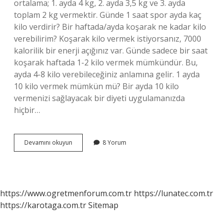
ortalama; 1. ayda 4 kg, 2. ayda 3,5 kg ve 3. ayda
toplam 2 kg vermektir. Günde 1 saat spor ayda kaç
kilo verdirir? Bir haftada/ayda koşarak ne kadar kilo
verebilirim? Koşarak kilo vermek istiyorsanız, 7000
kalorilik bir enerji açığınız var. Günde sadece bir saat
koşarak haftada 1-2 kilo vermek mümkündür. Bu,
ayda 4-8 kilo verebileceğiniz anlamına gelir. 1 ayda
10 kilo vermek mümkün mü? Bir ayda 10 kilo
vermenizi sağlayacak bir diyeti uygulamanızda
hiçbir…
1
Devamını okuyun
8 Yorum
Ayda
10
Kilo
Vermek
Için
https://www.ogretmenforum.com.tr
https://lunatec.com.tr
Kaç
https://karotaga.com.tr
Sitemap
Saat
Spor