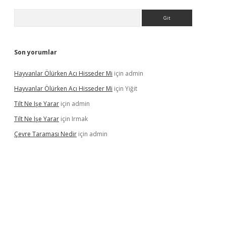
Arama
Son yorumlar
Hayvanlar Ölürken Acı Hisseder Mi
için
admin
Hayvanlar Ölürken Acı Hisseder Mi
için
Yiğit
Tilt Ne Işe Yarar
için
admin
Tilt Ne Işe Yarar
için
Irmak
Çevre Taraması Nedir
için
admin
iriş