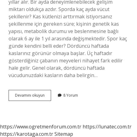
yıllar alır. Bir ayda deneyimlenebilecek gelişim
miktarı oldukça azdır. Sporda kaç ayda vücut
şekillenir? Kas kütlenizi arttırmak istiyorsanız
şekillenme için gereken süre; kişinin genetik kas
yapısı, metabolik durumu ve beslenmesine bağlı
olarak 6 ay ile 1 yıl arasında değişmektedir. Spor kaç
günde kendini belli eder? Dördüncü haftada
kaslarınız görünür olmaya başlar. Üç haftadır
gösterdiğiniz çabanın meyveleri nihayet fark edilir
hale gelir. Genel olarak, dördüncü haftada
vücudunuzdaki kasların daha belirgin…
1
Devamını okuyun
8 Yorum
Ayda
Sporla
Vücut
Değişir
Mi
https://www.ogretmenforum.com.tr
https://lunatec.com.tr
https://karotaga.com.tr
Sitemap