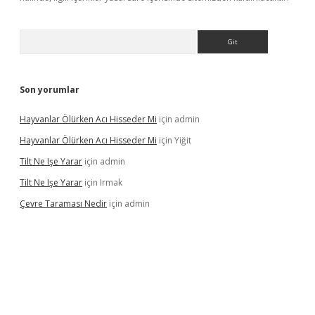
Arama
Son yorumlar
Hayvanlar Ölürken Acı Hisseder Mi
için
admin
Hayvanlar Ölürken Acı Hisseder Mi
için
Yiğit
Tilt Ne Işe Yarar
için
admin
Tilt Ne Işe Yarar
için
Irmak
Çevre Taraması Nedir
için
admin
iriş