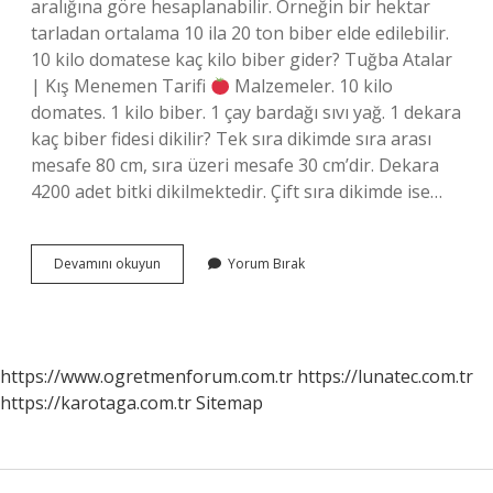
aralığına göre hesaplanabilir. Örneğin bir hektar
tarladan ortalama 10 ila 20 ton biber elde edilebilir.
10 kilo domatese kaç kilo biber gider? Tuğba Atalar
| Kış Menemen Tarifi
Malzemeler. 10 kilo
domates. 1 kilo biber. 1 çay bardağı sıvı yağ. 1 dekara
kaç biber fidesi dikilir? Tek sıra dikimde sıra arası
mesafe 80 cm, sıra üzeri mesafe 30 cm’dir. Dekara
4200 adet bitki dikilmektedir. Çift sıra dikimde ise…
1
Devamını okuyun
Yorum Bırak
Kök
Biber
Kaç
Kilo
Verir
https://www.ogretmenforum.com.tr
https://lunatec.com.tr
https://karotaga.com.tr
Sitemap