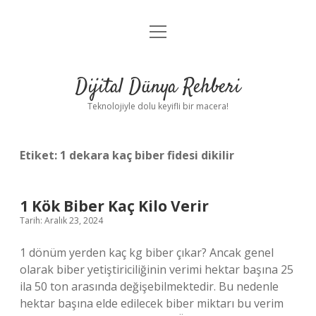
menüyü
Anasayfa
aç
Gizlilik Politikası
Dijital Dünya Rehberi
Yasal Uyarı
Teknolojiyle dolu keyifli bir macera!
Hakkımızda
Etiket:
1 dekara kaç biber fidesi dikilir
1 Kök Biber Kaç Kilo Verir
Tarih: Aralık 23, 2024
1 dönüm yerden kaç kg biber çıkar? Ancak genel
olarak biber yetiştiriciliğinin verimi hektar başına 25
ila 50 ton arasında değişebilmektedir. Bu nedenle
hektar başına elde edilecek biber miktarı bu verim