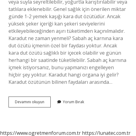
veya suyla seyreltilebilir, yoğurtla karıştırılabilir veya
tatlılara eklenebilir. Genel sağlık için önerilen miktar
günde 1-2 yemek kaşığı kara dut özütüdür. Ancak
yüksek şeker içeriği kan şekeri seviyelerini
etkileyebileceğinden aşırı tüketimden kaçınılmalıdır.
Karadut ne zaman yenmeli? Sabah aç karnına kara
dut özütü içmenin özel bir faydası yoktur. Ancak
kara dut özütü sağlıklı bir içecek olabilir ve günün
herhangi bir saatinde tüketilebilir. Sabah aç karnına
içmek istiyorsanız, bunu yapmanızı engelleyen
hiçbir şey yoktur. Karadut hangi organa iyi gelir?
Karadut özütünün bilinen faydaları arasında…
Karadut
Devamını okuyun
Yorum Bırak
Günde
Ne
Kadar
Tüketilmeli
https://www.ogretmenforum.com.tr
https://lunatec.com.tr