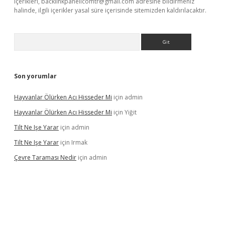
içerikleri,
backlinkpanelicomtr@gmail.com
adresine bildirmeniz
halinde, ilgili içerikler yasal süre içerisinde sitemizden kaldırılacaktır.
Arama
Son yorumlar
Hayvanlar Ölürken Acı Hisseder Mi
için
admin
Hayvanlar Ölürken Acı Hisseder Mi
için
Yiğit
Tilt Ne Işe Yarar
için
admin
Tilt Ne Işe Yarar
için
Irmak
Çevre Taraması Nedir
için
admin