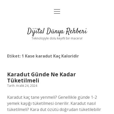
menüyü
Anasayfa
aç
Gizlilik Politikası
Dijital Dünya Rehberi
Yasal Uyarı
Teknolojiyle dolu keyifli bir macera!
Hakkımızda
Etiket:
1 Kase karadut Kaç Kaloridir
Karadut Günde Ne Kadar
Tüketilmeli
Tarih: Aralık 24, 2024
Karadut kaç tane yenmeli? Genellikle günde 1-2
yemek kaşığı tüketilmesi önerilir. Karadut nasıl
tüketilmeli? Kara dut özütü doğrudan tüketilebilir