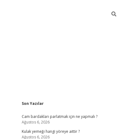
Sidebar
Son Yazılar
hiltonbet giriş
Cam bardakları parlatmak için ne yapmalı ?
Ağustos 6, 2026
Kulak yemeği hangi yöreye aittir ?
Ağustos 6, 2026