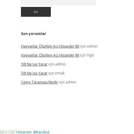
Son yorumlar
Hayvanlar Ölürken Acı Hisseder Mi
için
admin
Hayvanlar Ölürken Acı Hisseder Mi
için
Yiğit
Tilt Ne Işe Yarar
için
admin
Tilt Ne Işe Yarar
için
Irmak
Çevre Taraması Nedir
için
admin
06 0 726
Telegram: @karabul