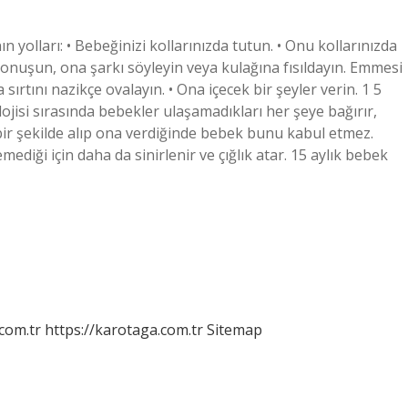
olları: • Bebeğinizi kollarınızda tutun. • Onu kollarınızda
konuşun, ona şarkı söyleyin veya kulağına fısıldayın. Emmesi
sırtını nazikçe ovalayın. • Ona içecek bir şeyler verin. 1 5
jisi sırasında bebekler ulaşamadıkları her şeye bağırır,
i bir şekilde alıp ona verdiğinde bebek bunu kabul etmez.
diği için daha da sinirlenir ve çığlık atar. 15 aylık bebek
.com.tr
https://karotaga.com.tr
Sitemap