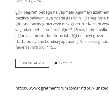
Tarih: Eylül 7, 2024
Çok bağıran bebeğe ne yapmalı? Ağlamayı azaltmanın y
nazikçe sallayın veya odada gezdirin. • Bebeğinizle 
için ona parmağınızı veya emziği verin. • Karnını veya 
yaşındaki bebek neden bağırır? 1.5 yaş bebek psikolo
ağlar ve sinirlenirler. Anne istediği nesneyi güvenl
Hatta bu eylemi kendisi yapamadığı/merakını gidereme
neden sinirli olur? 15…
15
Devamını okuyun
12 Yorum
Aylık
Bebek
Neden
Bağırır
https://www.ogretmenforum.com.tr
https://lunatec