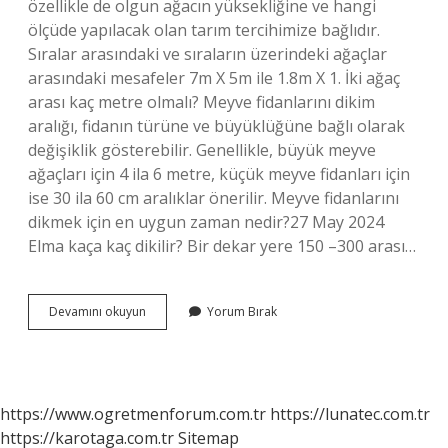
özellikle de olgun ağacın yüksekliğine ve hangi
ölçüde yapılacak olan tarım tercihimize bağlıdır.
Sıralar arasındaki ve sıraların üzerindeki ağaçlar
arasındaki mesafeler 7m X 5m ile 1.8m X 1. İki ağaç
arası kaç metre olmalı? Meyve fidanlarını dikim
aralığı, fidanın türüne ve büyüklüğüne bağlı olarak
değişiklik gösterebilir. Genellikle, büyük meyve
ağaçları için 4 ila 6 metre, küçük meyve fidanları için
ise 30 ila 60 cm aralıklar önerilir. Meyve fidanlarını
dikmek için en uygun zaman nedir?27 May 2024
Elma kaça kaç dikilir? Bir dekar yere 150 –300 arası…
Elma
Devamını okuyun
Yorum Bırak
Ağaçları
Kaç
Metre
Ara
Ile
https://www.ogretmenforum.com.tr
https://lunatec.com.tr
Dikilir
https://karotaga.com.tr
Sitemap