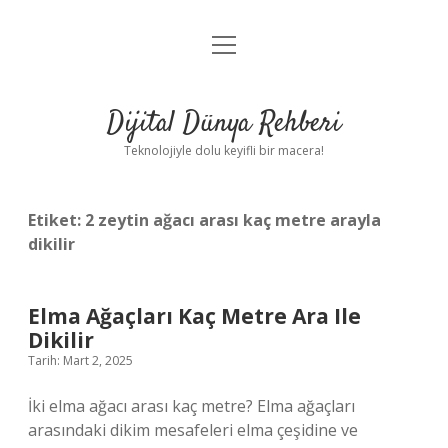
menüyü
Anasayfa
aç
Gizlilik Politikası
Dijital Dünya Rehberi
Yasal Uyarı
Teknolojiyle dolu keyifli bir macera!
Hakkımızda
Etiket:
2 zeytin ağacı arası kaç metre arayla
dikilir
Elma Ağaçları Kaç Metre Ara Ile
Dikilir
Tarih: Mart 2, 2025
İki elma ağacı arası kaç metre? Elma ağaçları
arasındaki dikim mesafeleri elma çeşidine ve