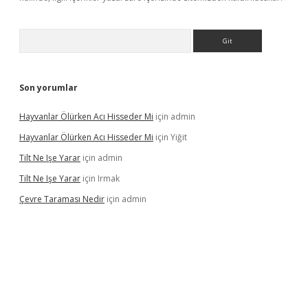
Arama
Son yorumlar
Hayvanlar Ölürken Acı Hisseder Mi
için
admin
Hayvanlar Ölürken Acı Hisseder Mi
için
Yiğit
Tilt Ne Işe Yarar
için
admin
Tilt Ne Işe Yarar
için
Irmak
Çevre Taraması Nedir
için
admin
iriş