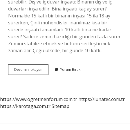
sürebilir. Dış ve iç duvar inşaatı: Binanın dış ve iç
duvarları inşa edilir. Bina inşaatı kaç ay sürer?
Normalde 15 katlı bir binanın inşası 15 ila 18 ay
sürerken, Çinli mühendisler inanılmaz kısa bir
sürede inşaatı tamamladı. 10 katlı bina ne kadar
sürer? Sadece zemin hazırlığı bir günden fazla sürer.
Zemini stabilize etmek ve betonu sertleştirmek
zaman alır. Çoğu ülkede, bir günde 10 katlı…
5
Devamını okuyun
Yorum Bırak
Katlı
Bir
Bina
Kaç
Ayda
https://www.ogretmenforum.com.tr
https://lunatec.com.tr
Biter
https://karotaga.com.tr
Sitemap