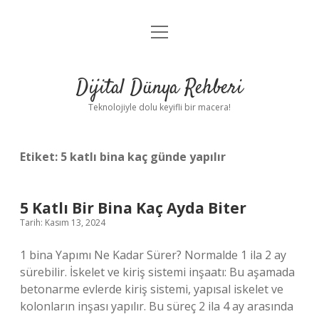
menüyü
Anasayfa
aç
Gizlilik Politikası
Dijital Dünya Rehberi
Yasal Uyarı
Teknolojiyle dolu keyifli bir macera!
Hakkımızda
Etiket:
5 katlı bina kaç günde yapılır
5 Katlı Bir Bina Kaç Ayda Biter
Tarih: Kasım 13, 2024
1 bina Yapımı Ne Kadar Sürer? Normalde 1 ila 2 ay
sürebilir. İskelet ve kiriş sistemi inşaatı: Bu aşamada
betonarme evlerde kiriş sistemi, yapısal iskelet ve
kolonların inşası yapılır. Bu süreç 2 ila 4 ay arasında