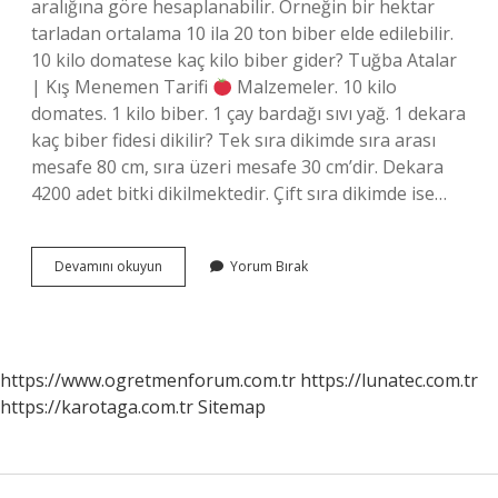
aralığına göre hesaplanabilir. Örneğin bir hektar
tarladan ortalama 10 ila 20 ton biber elde edilebilir.
10 kilo domatese kaç kilo biber gider? Tuğba Atalar
| Kış Menemen Tarifi
Malzemeler. 10 kilo
domates. 1 kilo biber. 1 çay bardağı sıvı yağ. 1 dekara
kaç biber fidesi dikilir? Tek sıra dikimde sıra arası
mesafe 80 cm, sıra üzeri mesafe 30 cm’dir. Dekara
4200 adet bitki dikilmektedir. Çift sıra dikimde ise…
1
Devamını okuyun
Yorum Bırak
Kök
Biber
Kaç
Kilo
Verir
https://www.ogretmenforum.com.tr
https://lunatec.com.tr
https://karotaga.com.tr
Sitemap