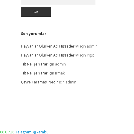
Son yorumlar
Hayvanlar Ölürken Acı Hisseder Mi
için
admin
Hayvanlar Ölürken Acı Hisseder Mi
için
Yiğit
Tilt Ne Işe Yarar
için
admin
Tilt Ne Işe Yarar
için
Irmak
Çevre Taraması Nedir
için
admin
06 0 726
Telegram: @karabul