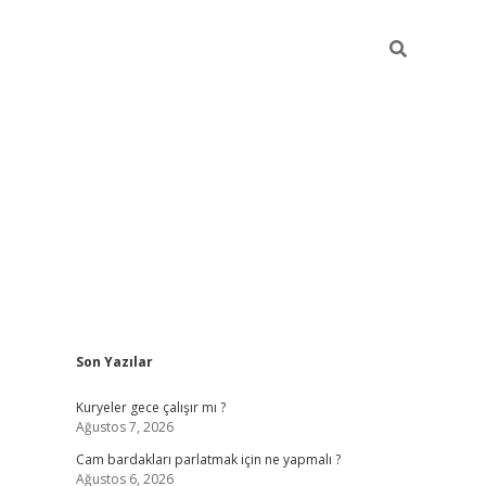
Sidebar
Son Yazılar
hiltonbet giriş
Kuryeler gece çalışır mı ?
Ağustos 7, 2026
Cam bardakları parlatmak için ne yapmalı ?
Ağustos 6, 2026