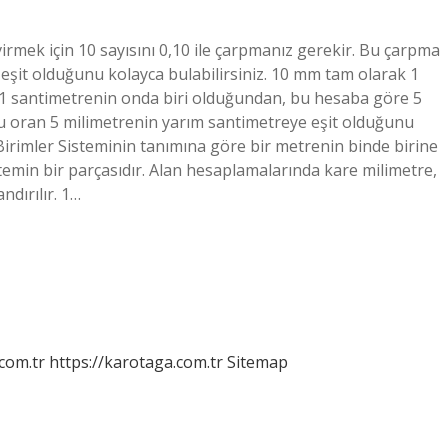
rmek için 10 sayısını 0,10 ile çarpmanız gerekir. Bu çarpma
eşit olduğunu kolayca bulabilirsiniz. 10 mm tam olarak 1
e 1 santimetrenin onda biri olduğundan, bu hesaba göre 5
Bu oran 5 milimetrenin yarım santimetreye eşit olduğunu
Birimler Sisteminin tanımına göre bir metrenin binde birine
istemin bir parçasıdır. Alan hesaplamalarında kare milimetre,
dırılır. 1…
.com.tr
https://karotaga.com.tr
Sitemap