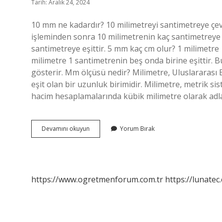
Tarih: Aralık 24, 2024
10 mm ne kadardır? 10 milimetreyi santimetreye çevi
işleminden sonra 10 milimetrenin kaç santimetreye 
santimetreye eşittir. 5 mm kaç cm olur? 1 milimetr
milimetre 1 santimetrenin beş onda birine eşittir. 
gösterir. Mm ölçüsü nedir? Milimetre, Uluslararası 
eşit olan bir uzunluk birimidir. Milimetre, metrik s
hacim hesaplamalarında kübik milimetre olarak adlan
10
Devamını okuyun
Yorum Bırak
Mm
Ne
Demek
https://www.ogretmenforum.com.tr
https://lunatec