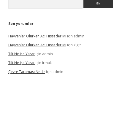
Arama
Son yorumlar
Hayvanlar Ölürken Acı Hisseder Mi
için
admin
Hayvanlar Ölürken Acı Hisseder Mi
için
Yiğit
Tilt Ne Işe Yarar
için
admin
Tilt Ne Işe Yarar
için
Irmak
Çevre Taraması Nedir
için
admin
giriş