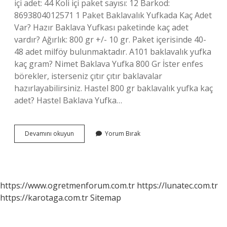
içi adet: 44 Koli içi paket sayısı: 12 Barkod:
8693804012571 1 Paket Baklavalık Yufkada Kaç Adet
Var? Hazır Baklava Yufkası paketinde kaç adet
vardır? Ağırlık: 800 gr +/- 10 gr. Paket içerisinde 40-
48 adet milföy bulunmaktadır. A101 baklavalık yufka
kaç gram? Nimet Baklava Yufka 800 Gr İster enfes
börekler, isterseniz çıtır çıtır baklavalar
hazırlayabilirsiniz. Hastel 800 gr baklavalık yufka kaç
adet? Hastel Baklava Yufka…
470
Devamını okuyun
Yorum Bırak
Gr
Baklavalık
Yufka
Kaç
Adet
https://www.ogretmenforum.com.tr
https://lunatec.com.tr
https://karotaga.com.tr
Sitemap