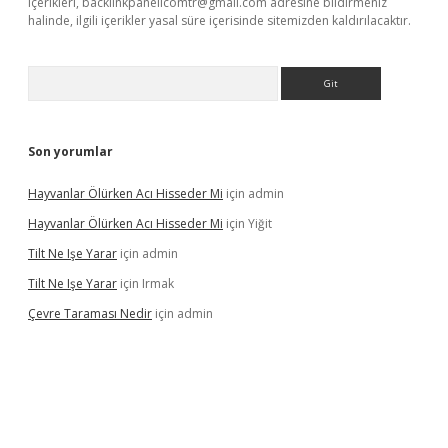
içerikleri,
backlinkpanelicomtr@gmail.com
adresine bildirmeniz
halinde, ilgili içerikler yasal süre içerisinde sitemizden kaldırılacaktır.
Arama
Son yorumlar
Hayvanlar Ölürken Acı Hisseder Mi
için
admin
Hayvanlar Ölürken Acı Hisseder Mi
için
Yiğit
Tilt Ne Işe Yarar
için
admin
Tilt Ne Işe Yarar
için
Irmak
Çevre Taraması Nedir
için
admin