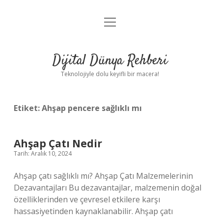
menüyü
Anasayfa
aç
Gizlilik Politikası
Dijital Dünya Rehberi
Yasal Uyarı
Teknolojiyle dolu keyifli bir macera!
Hakkımızda
Etiket:
Ahşap pencere sağlıklı mı
Ahşap Çatı Nedir
Tarih: Aralık 10, 2024
Ahşap çatı sağlıklı mı? Ahşap Çatı Malzemelerinin
Dezavantajları Bu dezavantajlar, malzemenin doğal
özelliklerinden ve çevresel etkilere karşı
hassasiyetinden kaynaklanabilir. Ahşap çatı