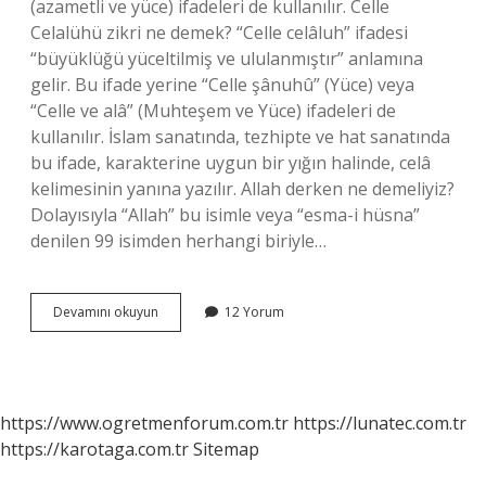
(azametli ve yüce) ifadeleri de kullanılır. Celle
Celalühü zikri ne demek? “Celle celâluh” ifadesi
“büyüklüğü yüceltilmiş ve ululanmıştır” anlamına
gelir. Bu ifade yerine “Celle şânuhû” (Yüce) veya
“Celle ve alâ” (Muhteşem ve Yüce) ifadeleri de
kullanılır. İslam sanatında, tezhipte ve hat sanatında
bu ifade, karakterine uygun bir yığın halinde, celâ
kelimesinin yanına yazılır. Allah derken ne demeliyiz?
Dolayısıyla “Allah” bu isimle veya “esma-i hüsna”
denilen 99 isimden herhangi biriyle…
Allah
Devamını okuyun
12 Yorum
Azze
Ve
Celle
Ne
Demektir
https://www.ogretmenforum.com.tr
https://lunatec.com.tr
https://karotaga.com.tr
Sitemap