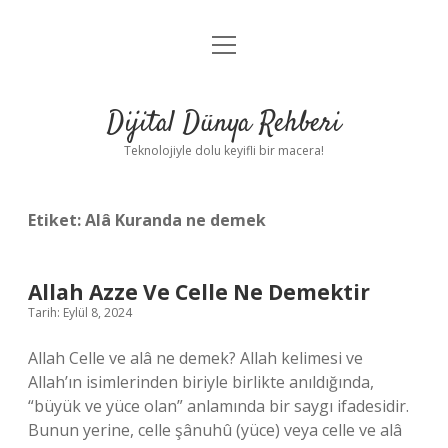
menüyü
Anasayfa
aç
Gizlilik Politikası
Dijital Dünya Rehberi
Yasal Uyarı
Teknolojiyle dolu keyifli bir macera!
Hakkımızda
Etiket:
Alâ Kuranda ne demek
Allah Azze Ve Celle Ne Demektir
Tarih: Eylül 8, 2024
Allah Celle ve alâ ne demek? Allah kelimesi ve
Allah’ın isimlerinden biriyle birlikte anıldığında,
“büyük ve yüce olan” anlamında bir saygı ifadesidir.
Bunun yerine, celle şânuhû (yüce) veya celle ve alâ