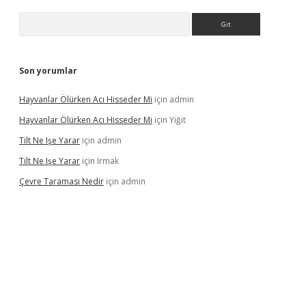
Arama
Son yorumlar
Hayvanlar Ölürken Acı Hisseder Mi
için
admin
Hayvanlar Ölürken Acı Hisseder Mi
için
Yiğit
Tilt Ne Işe Yarar
için
admin
Tilt Ne Işe Yarar
için
Irmak
Çevre Taraması Nedir
için
admin
giriş