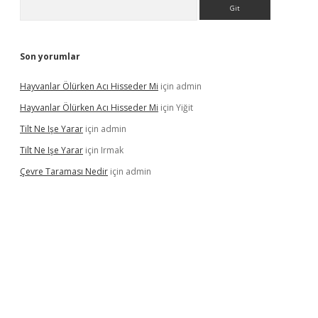
Arama
Son yorumlar
Hayvanlar Ölürken Acı Hisseder Mi
için
admin
Hayvanlar Ölürken Acı Hisseder Mi
için
Yiğit
Tilt Ne Işe Yarar
için
admin
Tilt Ne Işe Yarar
için
Irmak
Çevre Taraması Nedir
için
admin
iriş