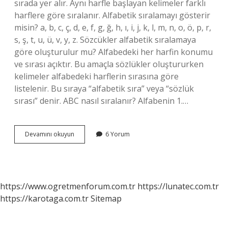
sırada yer alır. Aynı harfle başlayan kelimeler farklı
harflere göre sıralanır. Alfabetik sıralamayı gösterir
misin? a, b, c, ç, d, e, f, g, ğ, h, ı, i, j, k, l, m, n, o, ö, p, r,
s, ş, t, u, ü, v, y, z. Sözcükler alfabetik sıralamaya
göre oluşturulur mu? Alfabedeki her harfin konumu
ve sırası açıktır. Bu amaçla sözlükler oluştururken
kelimeler alfabedeki harflerin sırasına göre
listelenir. Bu sıraya “alfabetik sıra” veya “sözlük
sırası” denir. ABC nasıl sıralanır? Alfabenin 1.…
Kelimeleri
Devamını okuyun
6 Yorum
Alfabetik
Sıraya
Göre
Sıralama
Nasıl
https://www.ogretmenforum.com.tr
https://lunatec.com.tr
Olur
https://karotaga.com.tr
Sitemap