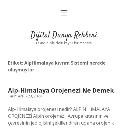
menüyü
Anasayfa
aç
Gizlilik Politikası
Dijital Dünya Rehberi
Yasal Uyarı
Teknolojiyle dolu keyifli bir macera!
Hakkımızda
Etiket:
AlpHimalaya kıvrım Sistemi nerede
oluşmuştur
Alp-Himalaya Orojenezi Ne Demek
Tarih: Aralık 23, 2024
Alp-Himalaya orojenezi nedir? ALPİN HİMALAYA
OROJENEZİ Alpin orojenezi, Avrupa kıtasının ve
çevresinin jeolojisini şekillendiren üç ana orojenik