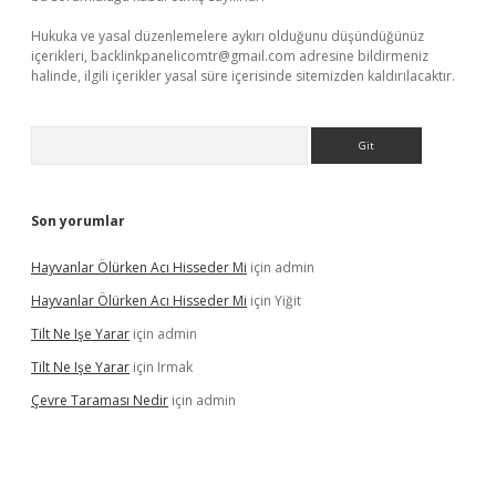
Hukuka ve yasal düzenlemelere aykırı olduğunu düşündüğünüz
içerikleri,
backlinkpanelicomtr@gmail.com
adresine bildirmeniz
halinde, ilgili içerikler yasal süre içerisinde sitemizden kaldırılacaktır.
Arama
Son yorumlar
Hayvanlar Ölürken Acı Hisseder Mi
için
admin
Hayvanlar Ölürken Acı Hisseder Mi
için
Yiğit
Tilt Ne Işe Yarar
için
admin
Tilt Ne Işe Yarar
için
Irmak
Çevre Taraması Nedir
için
admin