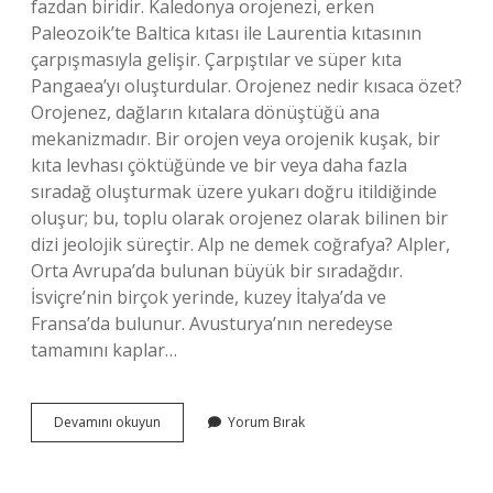
fazdan biridir. Kaledonya orojenezi, erken
Paleozoik’te Baltica kıtası ile Laurentia kıtasının
çarpışmasıyla gelişir. Çarpıştılar ve süper kıta
Pangaea’yı oluşturdular. Orojenez nedir kısaca özet?
Orojenez, dağların kıtalara dönüştüğü ana
mekanizmadır. Bir orojen veya orojenik kuşak, bir
kıta levhası çöktüğünde ve bir veya daha fazla
sıradağ oluşturmak üzere yukarı doğru itildiğinde
oluşur; bu, toplu olarak orojenez olarak bilinen bir
dizi jeolojik süreçtir. Alp ne demek coğrafya? Alpler,
Orta Avrupa’da bulunan büyük bir sıradağdır.
İsviçre’nin birçok yerinde, kuzey İtalya’da ve
Fransa’da bulunur. Avusturya’nın neredeyse
tamamını kaplar…
Alp-
Devamını okuyun
Yorum Bırak
Himalaya
Orojenezi
Ne