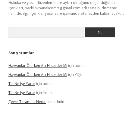
Hukuka ve yasal düzenlemelere aykırı olduğunu düşündüğünüz
içerikleri,
backlinkpanelicomtr@gmail.com
adresine bildirmeniz
halinde, ilgili içerikler yasal süre içerisinde sitemizden kaldırılacaktır.
Arama
Son yorumlar
Hayvanlar Ölürken Acı Hisseder Mi
için
admin
Hayvanlar Ölürken Acı Hisseder Mi
için
Yiğit
Tilt Ne Işe Yarar
için
admin
Tilt Ne Işe Yarar
için
Irmak
Çevre Taraması Nedir
için
admin