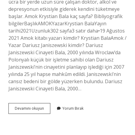
ücra bir yerde uzun süre çalışan doktor, alkol ve
depresyonun etkisiyle giderek kendini tüketmeye
başlar. Amok Krystian Bala kaç sayfa? Bibliyografik
bilgilerBaşlıkAMOKYazarKrystian BalaYayın
tarihi2021Uzunluk302 sayfa3 satır daha•19 Ağustos
2021 Amok kitabı yazarı kimdir? Krystian BalaAmok /
Yazar Dariusz Janiszewski kimdir? Dariusz
Janiszewski Cinayeti Bala, 2000 yılında Wroclaw’da
Polonyalı küçük bir işletme sahibi olan Dariusz
Janiszewski’nin cinayetini planlayıp işlediği için 2007
yılında 25 yıl hapse mahkûm edildi. Janiszewski’nin
cansız bedeni bir gölde yüzerken bulundu. Dariusz
Janiszewski Cinayeti Bala, 2000…
Amok
Devamını okuyun
Yorum Bırak
Krystian
Bala
Ne
Anlatıyor