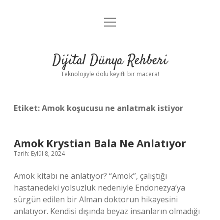
menüyü
Anasayfa
aç
Gizlilik Politikası
Dijital Dünya Rehberi
Yasal Uyarı
Teknolojiyle dolu keyifli bir macera!
Hakkımızda
Etiket:
Amok koşucusu ne anlatmak istiyor
Amok Krystian Bala Ne Anlatıyor
Tarih: Eylül 8, 2024
Amok kitabı ne anlatıyor? “Amok”, çalıştığı
hastanedeki yolsuzluk nedeniyle Endonezya’ya
sürgün edilen bir Alman doktorun hikayesini
anlatıyor. Kendisi dışında beyaz insanların olmadığı