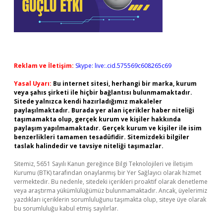
Reklam ve İletişim:
Skype: live:.cid.575569c608265c69
Yasal Uyarı:
Bu internet sitesi, herhangi bir marka, kurum
veya şahıs şirketi ile hiçbir bağlantısı bulunmamaktadır.
Sitede yalnızca kendi hazırladığımız makaleler
paylaşılmaktadır. Burada yer alan içerikler haber niteliği
taşımamakta olup, gerçek kurum ve kişiler hakkında
paylaşım yapılmamaktadır. Gerçek kurum ve kişiler ile isim
benzerlikleri tamamen tesadüfidir. Sitemizdeki bilgiler
taslak halindedir ve tavsiye niteliği taşımazlar.
Sitemiz, 5651 Sayılı Kanun gereğince Bilgi Teknolojileri ve İletişim
Kurumu (BTK) tarafından onaylanmış bir Yer Sağlayıcı olarak hizmet
vermektedir. Bu nedenle, sitedeki içerikleri proaktif olarak denetleme
veya araştırma yükümlülüğümüz bulunmamaktadır. Ancak, üyelerimiz
yazdıkları içeriklerin sorumluluğunu taşımakta olup, siteye üye olarak
bu sorumluluğu kabul etmiş sayılırlar.