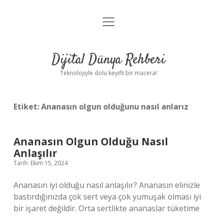
menüyü
Anasayfa
aç
Gizlilik Politikası
Dijital Dünya Rehberi
Yasal Uyarı
Teknolojiyle dolu keyifli bir macera!
Hakkımızda
Etiket:
Ananasın olgun olduğunu nasıl anlarız
Ananasın Olgun Olduğu Nasıl
Anlaşılır
Tarih: Ekim 15, 2024
Ananasın iyi olduğu nasıl anlaşılır? Ananasın elinizle
bastırdığınızda çok sert veya çok yumuşak olması iyi
bir işaret değildir. Orta sertlikte ananaslar tüketime