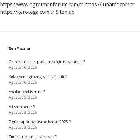
https://www.ogretmenforum.com.tr
https://lunatec.com.tr
https://karotaga.com.tr
Sitemap
Sidebar
Son Yazılar
Cam bardakları parlatmak için ne yapmalı ?
Ağustos 6, 2026
Kulak yemeği hangi yöreye aittir ?
Ağustos 6, 2026
Avcılar özel isim mi ?
Ağustos 5, 2026
Alizarin nedir ?
Ağustos 3, 2026
7 gün rapor parası ne kadar 2025 ?
Ağustos 3, 2026
Türkiye’de kaç kasaba var ?