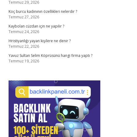
Temmuz 29, 2026
Koç burcu kadınının özellikleri nelerdir ?
Temmuz 27, 2026
Kaybolan cüzdan için ne yapılır ?
Temmuz 24, 2026
Hristiyanlığı yayan kişilere ne denir ?
Temmuz 22, 2026
Yavuz Sultan Selim Köprüsünü hangi firma yaptı ?
Temmuz 19, 2026