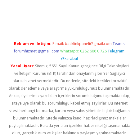
iriş
Reklam ve İletişim:
E-mail:
backlinkpaneli@gmail.com
Teams:
forumhizmeti@gmail.com
Whatsapp: 0262 606 0 726
Telegram:
@karabul
Yasal Uyarı:
Sitemiz, 5651 Sayılı Kanun gereğince Bilgi Teknolojileri
ve İletişim Kurumu (BTK) tarafından onaylanmış bir Yer Sağlayıcı
olarak hizmet vermektedir. Bu nedenle, sitedeki içerikleri proaktif
olarak denetleme veya araştırma yükümlülüğümüz bulunmamaktadır.
Ancak, üyelerimiz yazdıkları içeriklerin sorumluluğunu taşımakta olup,
siteye üye olarak bu sorumluluğu kabul etmiş sayılırlar. Bu internet
sitesi, herhangi bir marka, kurum veya şahıs şirketi ile hiçbir bağlantısı
bulunmamaktadır. Sitede yalnızca kendi hazırladığımız makaleler
paylaşılmaktadır. Burada yer alan içerikler haber niteliği taşımamakta
olup, gerçek kurum ve kişiler hakkında paylaşım yapılmamaktadır.