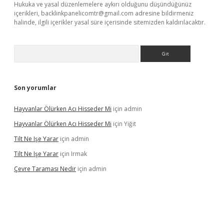
Hukuka ve yasal düzenlemelere aykırı olduğunu düşündüğünüz
içerikleri,
backlinkpanelicomtr@gmail.com
adresine bildirmeniz
halinde, ilgili içerikler yasal süre içerisinde sitemizden kaldırılacaktır.
Arama
Son yorumlar
Hayvanlar Ölürken Acı Hisseder Mi
için
admin
Hayvanlar Ölürken Acı Hisseder Mi
için
Yiğit
Tilt Ne Işe Yarar
için
admin
Tilt Ne Işe Yarar
için
Irmak
Çevre Taraması Nedir
için
admin