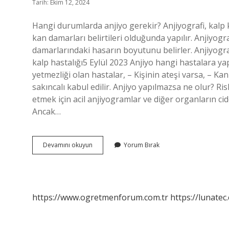
Tarih: Ekim 12, 2024
Hangi durumlarda anjiyo gerekir? Anjiyografi, kalp kr
kan damarları belirtileri olduğunda yapılır. Anjiyo
damarlarındaki hasarın boyutunu belirler. Anjiyografi
kalp hastalığı5 Eylül 2023 Anjiyo hangi hastalara ya
yetmezliği olan hastalar, – Kişinin ateşi varsa, – Kan
sakıncalı kabul edilir. Anjiyo yapılmazsa ne olur? Risk
etmek için acil anjiyogramlar ve diğer organların cid
Ancak…
Hangi
Devamını okuyun
Yorum Bırak
Hastalara
Anjiyo
Yapılır
https://www.ogretmenforum.com.tr
https://lunatec