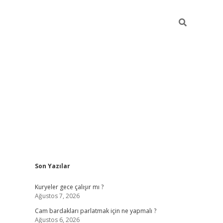
Sidebar
Son Yazılar
hiltonbet giriş
Kuryeler gece çalışır mı ?
Ağustos 7, 2026
Cam bardakları parlatmak için ne yapmalı ?
Ağustos 6, 2026