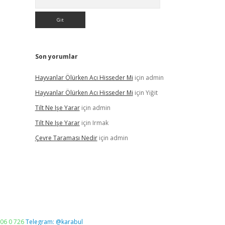
Son yorumlar
Hayvanlar Ölürken Acı Hisseder Mi
için
admin
Hayvanlar Ölürken Acı Hisseder Mi
için
Yiğit
Tilt Ne Işe Yarar
için
admin
Tilt Ne Işe Yarar
için
Irmak
Çevre Taraması Nedir
için
admin
06 0 726
Telegram: @karabul