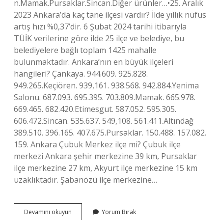
n.Mamak.Pursaklar.Sincan.Diğer ürünler…•25. Aralık
2023 Ankara’da kaç tane ilçesi vardır? İlde yıllık nüfus
artış hızı %0,37’dir. 6 Şubat 2024 tarihi itibarıyla
TÜİK verilerine göre ilde 25 ilçe ve belediye, bu
belediyelere bağlı toplam 1425 mahalle
bulunmaktadır. Ankara’nın en büyük ilçeleri
hangileri? Çankaya. 944.609. 925.828.
949.265.Keçiören. 939,161. 938.568. 942.884.Yenima
Salonu. 687.093. 695.395. 703.809.Mamak. 665.978.
669.465. 682.420.Etimesgut. 587.052. 595.305.
606.472.Sincan. 535.637. 549,108. 561.411.Altındağ
389.510. 396.165. 407.675.Pursaklar. 150.488. 157.082.
159. Ankara Çubuk Merkez ilçe mi? Çubuk ilçe
merkezi Ankara şehir merkezine 39 km, Pursaklar
ilçe merkezine 27 km, Akyurt ilçe merkezine 15 km
uzaklıktadır. Şabanözü ilçe merkezine…
Ankaranın
Devamını okuyun
Yorum Bırak