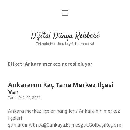
menüyü
Anasayfa
aç
Gizlilik Politikası
Dijital Dünya Rehberi
Yasal Uyarı
Teknolojiyle dolu keyifli bir macera!
Hakkımızda
Etiket:
Ankara merkez neresi oluyor
Ankaranın Kaç Tane Merkez Ilçesi
Var
Tarih: Eylül 29, 2024
Ankara merkez ilçeler hangileri? Ankara’nın merkez
ilçeleri
şunlardır:AltındağÇankaya.Etimesgut.GölbaşıKeçiöre