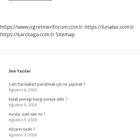
Kaç
Tane
Merkez
Ilçesi
Var
https://www.ogretmenforum.com.tr
https://lunatec.com.tr
https://karotaga.com.tr
Sitemap
Sidebar
Son Yazılar
Cam bardakları parlatmak için ne yapmalı ?
Ağustos 6, 2026
Kulak yemeği hangi yöreye aittir ?
Ağustos 6, 2026
Avcılar özel isim mi ?
Ağustos 5, 2026
Alizarin nedir ?
Ağustos 3, 2026