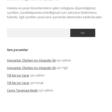
Hukuka ve yasal düzenlemelere aykırı olduğunu düşündüğünüz
içerikleri,
backlinkpanelicomtr@gmail.com
adresine bildirmeniz
halinde, ilgili içerikler yasal süre içerisinde sitemizden kaldırılacaktır.
Arama
Son yorumlar
Hayvanlar Ölürken Acı Hisseder Mi
için
admin
Hayvanlar Ölürken Acı Hisseder Mi
için
Yiğit
Tilt Ne Işe Yarar
için
admin
Tilt Ne Işe Yarar
için
Irmak
Çevre Taraması Nedir
için
admin