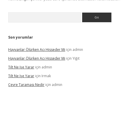
Arama
Son yorumlar
Hayvanlar Ölürken Acı Hisseder Mi
için
admin
Hayvanlar Ölürken Acı Hisseder Mi
için
Yiğit
Tilt Ne Işe Yarar
için
admin
Tilt Ne Işe Yarar
için
Irmak
Çevre Taraması Nedir
için
admin
nbet giriş