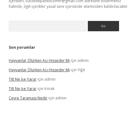
içerikleri,
backlinkpanelicomtr@gmail.com
adresine bildirmeniz
halinde, ilgili içerikler yasal süre içerisinde sitemizden kaldırılacaktır.
Arama
Son yorumlar
Hayvanlar Ölürken Acı Hisseder Mi
için
admin
Hayvanlar Ölürken Acı Hisseder Mi
için
Yiğit
Tilt Ne Işe Yarar
için
admin
Tilt Ne Işe Yarar
için
Irmak
Çevre Taraması Nedir
için
admin