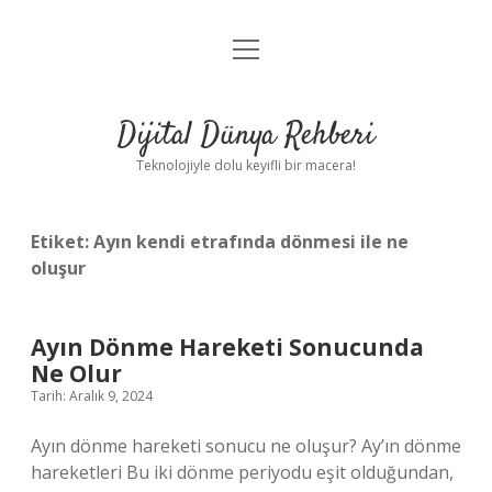
menüyü
Anasayfa
aç
Gizlilik Politikası
Dijital Dünya Rehberi
Yasal Uyarı
Teknolojiyle dolu keyifli bir macera!
Hakkımızda
Etiket:
Ayın kendi etrafında dönmesi ile ne
oluşur
Ayın Dönme Hareketi Sonucunda
Ne Olur
Tarih: Aralık 9, 2024
Ayın dönme hareketi sonucu ne oluşur? Ay’ın dönme
hareketleri Bu iki dönme periyodu eşit olduğundan,