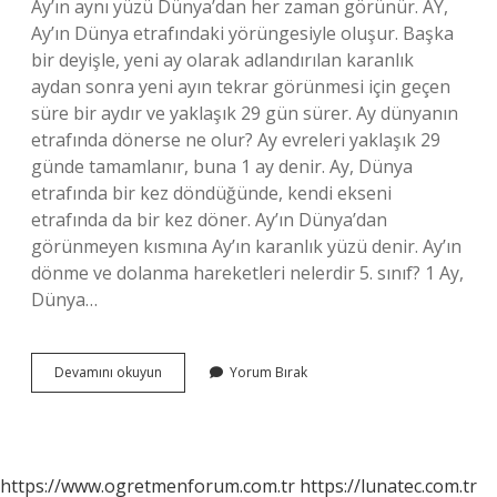
Ay’ın aynı yüzü Dünya’dan her zaman görünür. AY,
Ay’ın Dünya etrafındaki yörüngesiyle oluşur. Başka
bir deyişle, yeni ay olarak adlandırılan karanlık
aydan sonra yeni ayın tekrar görünmesi için geçen
süre bir aydır ve yaklaşık 29 gün sürer. Ay dünyanın
etrafında dönerse ne olur? Ay evreleri yaklaşık 29
günde tamamlanır, buna 1 ay denir. Ay, Dünya
etrafında bir kez döndüğünde, kendi ekseni
etrafında da bir kez döner. Ay’ın Dünya’dan
görünmeyen kısmına Ay’ın karanlık yüzü denir. Ay’ın
dönme ve dolanma hareketleri nelerdir 5. sınıf? 1 Ay,
Dünya…
Ayın
Devamını okuyun
Yorum Bırak
Dönme
Hareketi
Sonucunda
Ne
Olur
https://www.ogretmenforum.com.tr
https://lunatec.com.tr