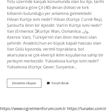
Yolu üzerinde kavşak konumunda olan bu ilçe, tarihi
kaynaklara göre Çil (40) deran (kilise) ve kırk
kilisenin bulunduğu yer anlamına gelmektedir.
Hilvan Kürtçe ismi nedir? Hilvan (Kürtçe: Curnê Reş),
Şanlıurfa ilinin bir ilçesidir. Van’ın Kürtçe ismi nedir?
Van (Ermenice: Ԏֶ֡, Kürtçe: Wan, Osmanlıca: وان,
Azerice: Van), Türkiye’nin Van ilinin merkezi olan
şehirdir. Anadolu’nun en büyük kapalı havzası olan
Van Gölü kıyısında, verimli topraklara, bol
akarsulara ve çok elverişli iklim koşullarına sahip bir
yerleşim merkezidir. Yüksekova kürtçe ismi nedir?
Yüksekova (Kürtçe: Gever; Süryanice:…
Çaldıranın
Devamını okuyun
Yorum Bırak
Kürtçe
Ismi
Nedir
https://www.ogretmenforum.com.tr
https://lunatec.com.tr