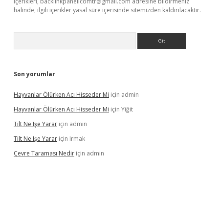
içerikleri,
backlinkpanelicomtr@gmail.com
adresine bildirmeniz
halinde, ilgili içerikler yasal süre içerisinde sitemizden kaldırılacaktır.
Arama
Son yorumlar
Hayvanlar Ölürken Acı Hisseder Mi
için
admin
Hayvanlar Ölürken Acı Hisseder Mi
için
Yiğit
Tilt Ne Işe Yarar
için
admin
Tilt Ne Işe Yarar
için
Irmak
Çevre Taraması Nedir
için
admin