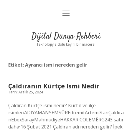
menüyü
Anasayfa
aç
Gizlilik Politikası
Dijital Dünya Rehberi
Yasal Uyarı
Teknolojiyle dolu keyifli bir macera!
Hakkımızda
Etiket:
Ayrancı ismi nereden gelir
Çaldıranın Kürtçe Ismi Nedir
Tarih: Aralık 25, 2024
Çaldıran Kürtçe ismi nedir? Kürt il ve ilçe
isimleriADIYAMANSEMSÛREdremitArtemêtanÇaldıra
nEbexSarayMahmudiyeHAKKARİCOLEMÊRG243 satır
daha•16 Şubat 2021 Çaldıran adı nereden gelir? İpek