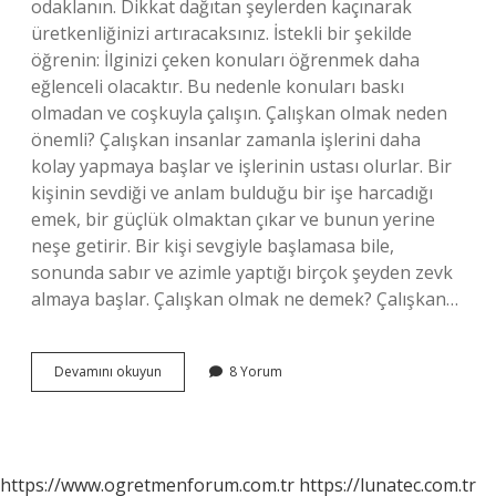
odaklanın. Dikkat dağıtan şeylerden kaçınarak
üretkenliğinizi artıracaksınız. İstekli bir şekilde
öğrenin: İlginizi çeken konuları öğrenmek daha
eğlenceli olacaktır. Bu nedenle konuları baskı
olmadan ve coşkuyla çalışın. Çalışkan olmak neden
önemli? Çalışkan insanlar zamanla işlerini daha
kolay yapmaya başlar ve işlerinin ustası olurlar. Bir
kişinin sevdiği ve anlam bulduğu bir işe harcadığı
emek, bir güçlük olmaktan çıkar ve bunun yerine
neşe getirir. Bir kişi sevgiyle başlamasa bile,
sonunda sabır ve azimle yaptığı birçok şeyden zevk
almaya başlar. Çalışkan olmak ne demek? Çalışkan…
Çalışkan
Devamını okuyun
8 Yorum
Olan
Insanlar
Hayatta
Nelere
Ulaşır
https://www.ogretmenforum.com.tr
https://lunatec.com.tr