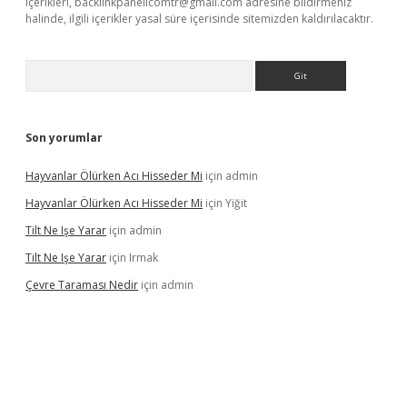
içerikleri,
backlinkpanelicomtr@gmail.com
adresine bildirmeniz
halinde, ilgili içerikler yasal süre içerisinde sitemizden kaldırılacaktır.
Arama
Son yorumlar
Hayvanlar Ölürken Acı Hisseder Mi
için
admin
Hayvanlar Ölürken Acı Hisseder Mi
için
Yiğit
Tilt Ne Işe Yarar
için
admin
Tilt Ne Işe Yarar
için
Irmak
Çevre Taraması Nedir
için
admin