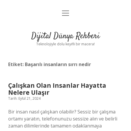
menüyü
Anasayfa
aç
Gizlilik Politikası
Dijital Dünya Rehberi
Yasal Uyarı
Teknolojiyle dolu keyifli bir macera!
Hakkımızda
Etiket:
Başarılı insanların sırrı nedir
Çalışkan Olan Insanlar Hayatta
Nelere Ulaşır
Tarih: Eylül 21, 2024
Bir insan nasıl çalışkan olabilir? Sessiz bir çalışma
ortamı yaratın, telefonunuzu sessize alın ve belirli
zaman dilimlerinde tamamen odaklanmaya