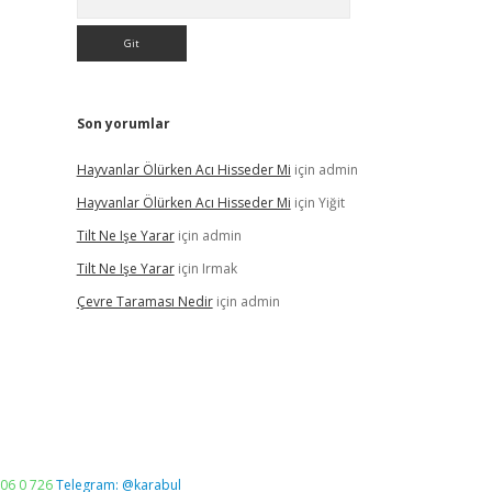
Son yorumlar
Hayvanlar Ölürken Acı Hisseder Mi
için
admin
Hayvanlar Ölürken Acı Hisseder Mi
için
Yiğit
Tilt Ne Işe Yarar
için
admin
Tilt Ne Işe Yarar
için
Irmak
Çevre Taraması Nedir
için
admin
06 0 726
Telegram: @karabul