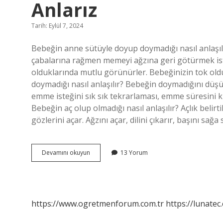
Anlarız
Tarih: Eylül 7, 2024
Bebeğin anne sütüyle doyup doymadığı nasıl anlaşıl
çabalarına rağmen memeyi ağzına geri götürmek ist
olduklarında mutlu görünürler. Bebeğinizin tok ol
doymadığı nasıl anlaşılır? Bebeğin doymadığını düş
emme isteğini sık sık tekrarlaması, emme süresini 
Bebeğin aç olup olmadığı nasıl anlaşılır? Açlık belirt
gözlerini açar. Ağzını açar, dilini çıkarır, başını s
Bebeğin
Devamını okuyun
13 Yorum
Anne
Sütüyle
Doymadığını
Nasıl
Anlarız
https://www.ogretmenforum.com.tr
https://lunatec