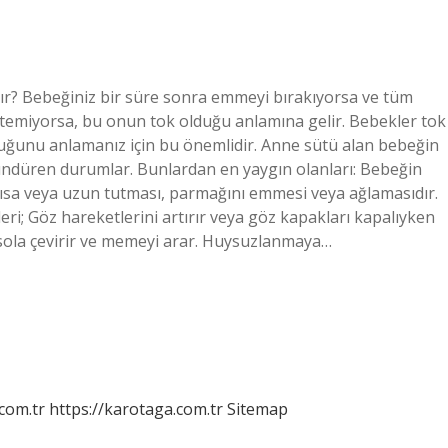
ır? Bebeğiniz bir süre sonra emmeyi bırakıyorsa ve tüm
emiyorsa, bu onun tok olduğu anlamına gelir. Bebekler tok
duğunu anlamanız için bu önemlidir. Anne sütü alan bebeğin
ündüren durumlar. Bunlardan en yaygın olanları: Bebeğin
kısa veya uzun tutması, parmağını emmesi veya ağlamasıdır.
ileri; Göz hareketlerini artırır veya göz kapakları kapalıyken
ağa sola çevirir ve memeyi arar. Huysuzlanmaya…
.com.tr
https://karotaga.com.tr
Sitemap