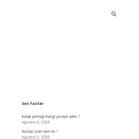
Sidebar
Son Yazılar
hiltonbet giriş
Kulak yemeği hangi yöreye aittir ?
Ağustos 6, 2026
Avcılar özel isim mi ?
Ağustos 5, 2026