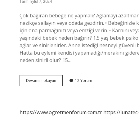
Tarih: Eylül 7, 2024
Çok bağıran bebeğe ne yapmalı? Ağlamayı azaltmanın y
nazikçe sallayın veya odada gezdirin. • Bebeğinizle 
için ona parmağınızı veya emziği verin. • Karnını veya 
yaşındaki bebek neden bağırır? 1.5 yaş bebek psikolo
ağlar ve sinirlenirler. Anne istediği nesneyi güvenl
Hatta bu eylemi kendisi yapamadığı/merakını gidereme
neden sinirli olur? 15…
15
Devamını okuyun
12 Yorum
Aylık
Bebek
Neden
Bağırır
https://www.ogretmenforum.com.tr
https://lunatec