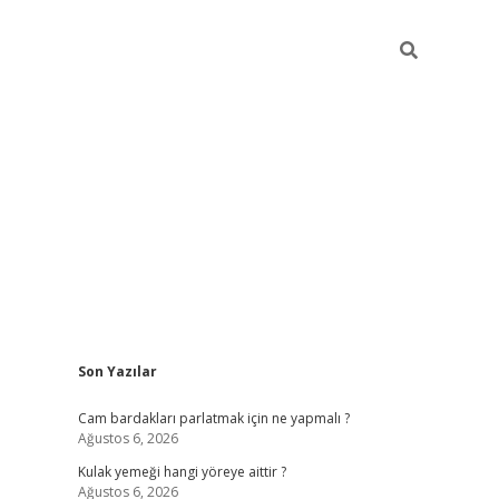
Sidebar
Son Yazılar
hiltonbet giriş
Cam bardakları parlatmak için ne yapmalı ?
Ağustos 6, 2026
Kulak yemeği hangi yöreye aittir ?
Ağustos 6, 2026