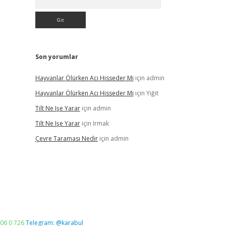
Son yorumlar
Hayvanlar Ölürken Acı Hisseder Mi
için
admin
Hayvanlar Ölürken Acı Hisseder Mi
için
Yiğit
Tilt Ne Işe Yarar
için
admin
Tilt Ne Işe Yarar
için
Irmak
Çevre Taraması Nedir
için
admin
06 0 726
Telegram: @karabul