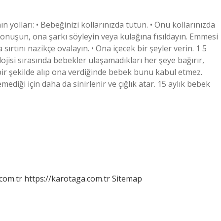
olları: • Bebeğinizi kollarınızda tutun. • Onu kollarınızda
konuşun, ona şarkı söyleyin veya kulağına fısıldayın. Emmesi
sırtını nazikçe ovalayın. • Ona içecek bir şeyler verin. 1 5
jisi sırasında bebekler ulaşamadıkları her şeye bağırır,
i bir şekilde alıp ona verdiğinde bebek bunu kabul etmez.
diği için daha da sinirlenir ve çığlık atar. 15 aylık bebek
.com.tr
https://karotaga.com.tr
Sitemap