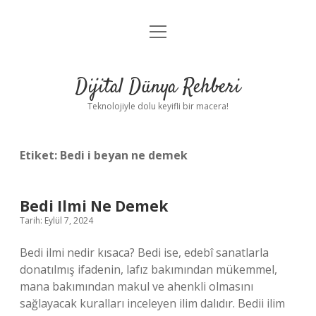
menüyü
Anasayfa
aç
Gizlilik Politikası
Dijital Dünya Rehberi
Yasal Uyarı
Teknolojiyle dolu keyifli bir macera!
Hakkımızda
Etiket:
Bedi i beyan ne demek
Bedi Ilmi Ne Demek
Tarih: Eylül 7, 2024
Bedi ilmi nedir kısaca? Bedi ise, edebî sanatlarla
donatılmış ifadenin, lafız bakımından mükemmel,
mana bakımından makul ve ahenkli olmasını
sağlayacak kuralları inceleyen ilim dalıdır. Bedii ilim