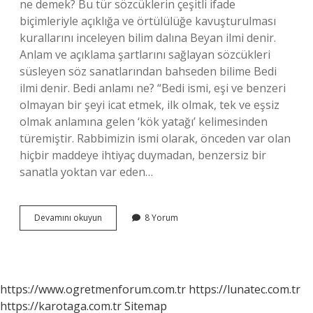
ne demek? Bu tür sözcüklerin çeşitli ifade
biçimleriyle açıklığa ve örtülülüğe kavuşturulması
kurallarını inceleyen bilim dalına Beyan ilmi denir.
Anlam ve açıklama şartlarını sağlayan sözcükleri
süsleyen söz sanatlarından bahseden bilime Bedi
ilmi denir. Bedi anlamı ne? “Bedi ismi, eşi ve benzeri
olmayan bir şeyi icat etmek, ilk olmak, tek ve eşsiz
olmak anlamına gelen ‘kök yatağı’ kelimesinden
türemiştir. Rabbimizin ismi olarak, önceden var olan
hiçbir maddeye ihtiyaç duymadan, benzersiz bir
sanatla yoktan var eden…
Bedi
Devamını okuyun
8 Yorum
Ilmi
Ne
Demek
https://www.ogretmenforum.com.tr
https://lunatec.com.tr
https://karotaga.com.tr
Sitemap