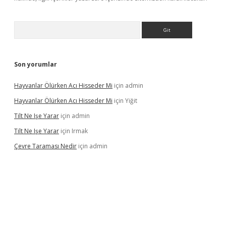
Arama
Son yorumlar
Hayvanlar Ölürken Acı Hisseder Mi
için
admin
Hayvanlar Ölürken Acı Hisseder Mi
için
Yiğit
Tilt Ne Işe Yarar
için
admin
Tilt Ne Işe Yarar
için
Irmak
Çevre Taraması Nedir
için
admin
iriş