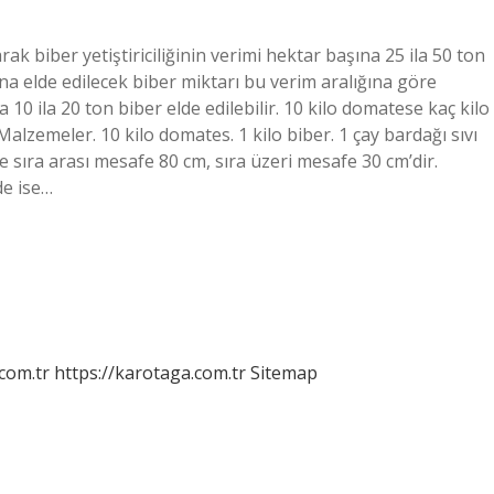
k biber yetiştiriciliğinin verimi hektar başına 25 ila 50 ton
a elde edilecek biber miktarı bu verim aralığına göre
10 ila 20 ton biber elde edilebilir. 10 kilo domatese kaç kilo
alzemeler. 10 kilo domates. 1 kilo biber. 1 çay bardağı sıvı
de sıra arası mesafe 80 cm, sıra üzeri mesafe 30 cm’dir.
de ise…
.com.tr
https://karotaga.com.tr
Sitemap