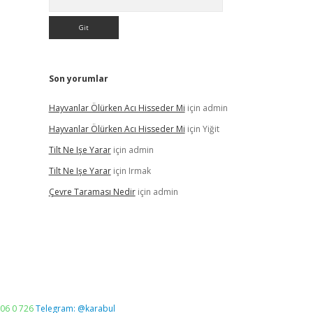
Son yorumlar
Hayvanlar Ölürken Acı Hisseder Mi
için
admin
Hayvanlar Ölürken Acı Hisseder Mi
için
Yiğit
Tilt Ne Işe Yarar
için
admin
Tilt Ne Işe Yarar
için
Irmak
Çevre Taraması Nedir
için
admin
06 0 726
Telegram: @karabul