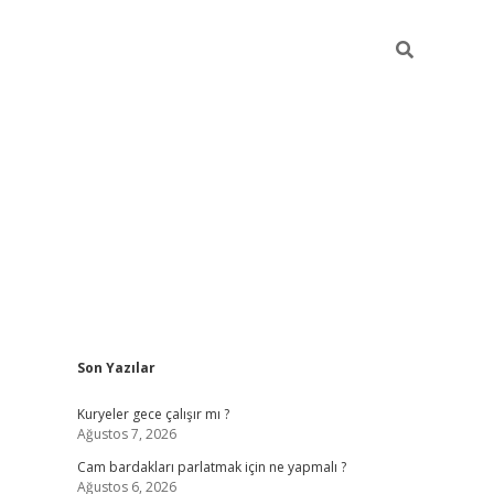
Sidebar
Son Yazılar
hiltonbet giriş
Kuryeler gece çalışır mı ?
Ağustos 7, 2026
Cam bardakları parlatmak için ne yapmalı ?
Ağustos 6, 2026