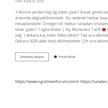
Tarih: Aralık 23, 2024
1 dönüm yerden kaç kg biber çıkar? Ancak genel olara
arasında değişebilmektedir. Bu nedenle hektar başın
hesaplanabilir. Örneğin bir hektar tarladan ortalama 
biber gider? Tuğba Atalar | Kış Menemen Tarifi
M
yağ. 1 dekara kaç biber fidesi dikilir? Tek sıra dikim
Dekara 4200 adet bitki dikilmektedir. Çift sıra dikim
1
Devamını okuyun
Yorum Bırak
Kök
Biber
Kaç
Kilo
Verir
https://www.ogretmenforum.com.tr
https://lunatec