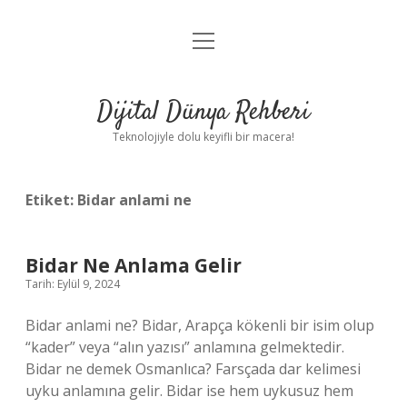
menüyü
Anasayfa
aç
Gizlilik Politikası
Dijital Dünya Rehberi
Yasal Uyarı
Teknolojiyle dolu keyifli bir macera!
Hakkımızda
Etiket:
Bidar anlami ne
Bidar Ne Anlama Gelir
Tarih: Eylül 9, 2024
Bidar anlami ne? Bidar, Arapça kökenli bir isim olup
“kader” veya “alın yazısı” anlamına gelmektedir.
Bidar ne demek Osmanlıca? Farsçada dar kelimesi
uyku anlamına gelir. Bidar ise hem uykusuz hem