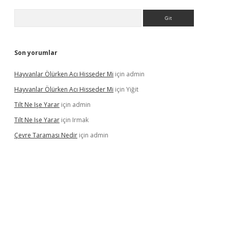
Arama
Son yorumlar
Hayvanlar Ölürken Acı Hisseder Mi
için
admin
Hayvanlar Ölürken Acı Hisseder Mi
için
Yiğit
Tilt Ne Işe Yarar
için
admin
Tilt Ne Işe Yarar
için
Irmak
Çevre Taraması Nedir
için
admin
iriş