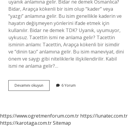
uyanık anlamına gelir. Bidar ne demek Osmanlıca?
Bidar, Arapça kökenli bir isim olup “kader” veya
“yazgı” anlamına gelir. Bu isim genellikle kaderin ve
hayatın değişmeyen yönlerini ifade etmek için
kullanılır. Bidar ne demek TDK? Uyanık, uyumuyor,
uykusuz. Tacettin ismi ne anlama gelir? Tacettin
isminin anlamı: Tacettin, Arapça kökenli bir isimdir
ve “dinin tacı” anlamına gelir. Bu isim maneviyat, dini
önem ve saygı gibi niteliklerle ilişkilendirilir. Kabil
ismi ne anlama gelir?…
Bidar
Devamını okuyun
6 Yorum
Ne
Anlama
Gelir
https://www.ogretmenforum.com.tr
https://lunatec.com.tr
https://karotaga.com.tr
Sitemap