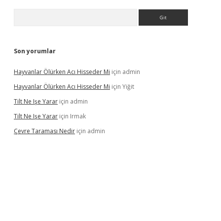
Arama
Son yorumlar
Hayvanlar Ölürken Acı Hisseder Mi
için
admin
Hayvanlar Ölürken Acı Hisseder Mi
için
Yiğit
Tilt Ne Işe Yarar
için
admin
Tilt Ne Işe Yarar
için
Irmak
Çevre Taraması Nedir
için
admin
giriş