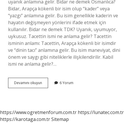
uyanık anlamına gelir. Bidar ne demek Osmanlıca?
Bidar, Arapça kökenli bir isim olup “kader” veya
“yazgı” anlamına gelir. Bu isim genellikle kaderin ve
hayatın değişmeyen yönlerini ifade etmek için
kullanılır. Bidar ne demek TDK? Uyanık, uyumuyor,
uykusuz. Tacettin ismi ne anlama gelir? Tacettin
isminin anlamı: Tacettin, Arapça kökenli bir isimdir
ve “dinin tacı” anlamına gelir. Bu isim maneviyat, dini
önem ve saygı gibi niteliklerle ilişkilendirilir. Kabil
ismi ne anlama gelir?…
Bidar
Devamını okuyun
6 Yorum
Ne
Anlama
Gelir
https://www.ogretmenforum.com.tr
https://lunatec.com.tr
https://karotaga.com.tr
Sitemap