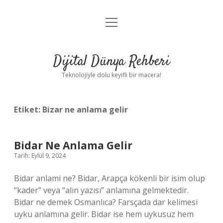
menüyü
Anasayfa
aç
Gizlilik Politikası
Dijital Dünya Rehberi
Yasal Uyarı
Teknolojiyle dolu keyifli bir macera!
Hakkımızda
Etiket:
Bizar ne anlama gelir
Bidar Ne Anlama Gelir
Tarih: Eylül 9, 2024
Bidar anlami ne? Bidar, Arapça kökenli bir isim olup
“kader” veya “alın yazısı” anlamına gelmektedir.
Bidar ne demek Osmanlıca? Farsçada dar kelimesi
uyku anlamına gelir. Bidar ise hem uykusuz hem