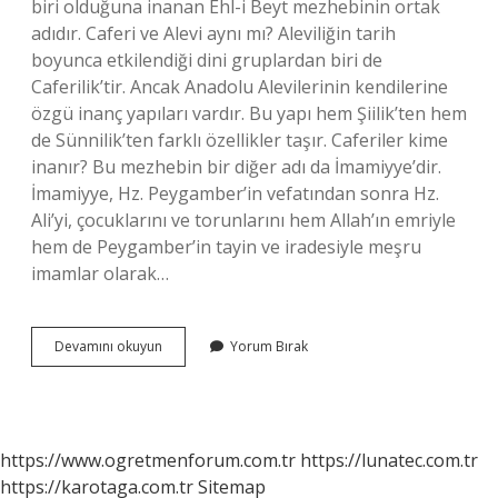
biri olduğuna inanan Ehl-i Beyt mezhebinin ortak
adıdır. Caferi ve Alevi aynı mı? Aleviliğin tarih
boyunca etkilendiği dini gruplardan biri de
Caferilik’tir. Ancak Anadolu Alevilerinin kendilerine
özgü inanç yapıları vardır. Bu yapı hem Şiilik’ten hem
de Sünnilik’ten farklı özellikler taşır. Caferiler kime
inanır? Bu mezhebin bir diğer adı da İmamiyye’dir.
İmamiyye, Hz. Peygamber’in vefatından sonra Hz.
Ali’yi, çocuklarını ve torunlarını hem Allah’ın emriyle
hem de Peygamber’in tayin ve iradesiyle meşru
imamlar olarak…
Caferiler
Devamını okuyun
Yorum Bırak
Neye
Inanır
https://www.ogretmenforum.com.tr
https://lunatec.com.tr
https://karotaga.com.tr
Sitemap