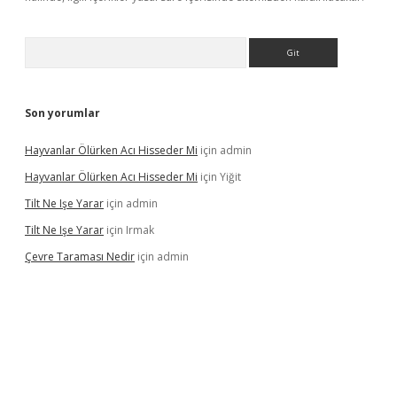
Arama
Son yorumlar
Hayvanlar Ölürken Acı Hisseder Mi
için
admin
Hayvanlar Ölürken Acı Hisseder Mi
için
Yiğit
Tilt Ne Işe Yarar
için
admin
Tilt Ne Işe Yarar
için
Irmak
Çevre Taraması Nedir
için
admin
iriş