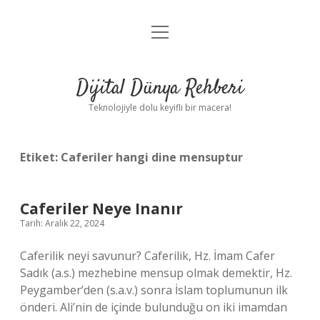
menüyü
Anasayfa
aç
Gizlilik Politikası
Dijital Dünya Rehberi
Yasal Uyarı
Teknolojiyle dolu keyifli bir macera!
Hakkımızda
Etiket:
Caferiler hangi dine mensuptur
Caferiler Neye Inanır
Tarih: Aralık 22, 2024
Caferilik neyi savunur? Caferilik, Hz. İmam Cafer
Sadık (a.s.) mezhebine mensup olmak demektir, Hz.
Peygamber’den (s.a.v.) sonra İslam toplumunun ilk
önderi. Ali’nin de içinde bulunduğu on iki imamdan