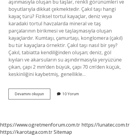
aşınmasıyla oluşan bu taşlar, renkli görünümleri ve
boyutlarıyla dikkat çekmektedir. Çakıl taşı hangi
kayaç türü? Fiziksel tortul kayaçlar, deniz veya
karadaki tortul havzalarda mineral ve taş
parçalarının birikmesi ve taşlaşmasıyla oluşan
kayaçlardır. Kumtaşı, çamurtaşı, konglomera (çakıl)
bu tür kayaçlara örnektir. Çakıl taşı nasıl bir şey?
Çakıl, tabiatta kendiliğinden oluşan; deniz, göl
kıyıları ve akarsuların su aşındırmasıyla yeryüzüne
çıkan, çapı 2 mm’den büyük, çapı 70 cm’den küçük,
keskinliğini kaybetmiş, genellikle…
Çakıl
Devamını okuyun
10 Yorum
Taşının
Diğer
Adı
Nedir
https://www.ogretmenforum.com.tr
https://lunatec.com.tr
https://karotaga.com.tr
Sitemap