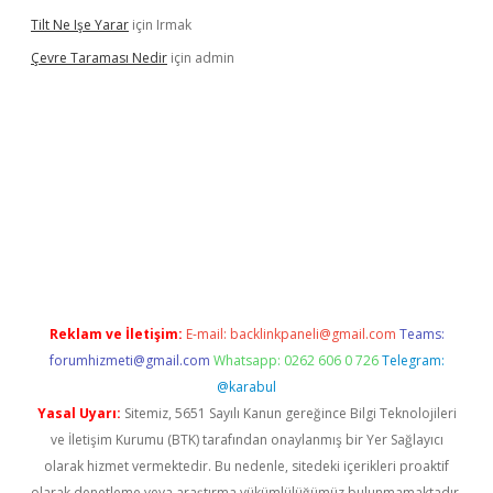
Tilt Ne Işe Yarar
için
Irmak
Çevre Taraması Nedir
için
admin
riş
Reklam ve İletişim:
E-mail:
backlinkpaneli@gmail.com
Teams:
forumhizmeti@gmail.com
Whatsapp: 0262 606 0 726
Telegram:
@karabul
Yasal Uyarı:
Sitemiz, 5651 Sayılı Kanun gereğince Bilgi Teknolojileri
ve İletişim Kurumu (BTK) tarafından onaylanmış bir Yer Sağlayıcı
olarak hizmet vermektedir. Bu nedenle, sitedeki içerikleri proaktif
olarak denetleme veya araştırma yükümlülüğümüz bulunmamaktadır.