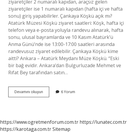
ziyaretçiler 2 numaralı kapıdan, araçsız gelen
ziyaretçiler ise 1 numaralı kapıdan (hafta içi ve hafta
sonu) giriş yapabilirler. Çankaya Köşkü açık mı?
Atatürk Müzesi Köşkü ziyaret saatleri: Köşk, hafta içi
telefon veya e-posta yoluyla randevu alınarak, hafta
sonu, ulusal bayramlarda ve 10 Kasım Atatürk’ü
Anma Günü’nde ise 13:00-17:00 saatleri arasında
randevusuz ziyaret edilebilir. Çankaya Köşkü kime
aitti? Ankara – Atatürk Meydanı Müze Köşkü. “Eski
bir bağ evidir. Ankara’dan Bulgurluzade Mehmet ve
Rıfat Bey tarafından satın…
Çankaya
Devamını okuyun
6 Yorum
Köşkü
Kullanılıyor
Mu
https://www.ogretmenforum.com.tr
https://lunatec.com.tr
https://karotaga.com.tr
Sitemap