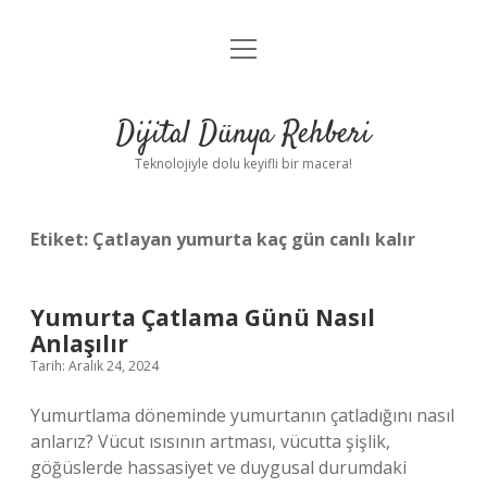
menüyü
Anasayfa
aç
Gizlilik Politikası
Dijital Dünya Rehberi
Yasal Uyarı
Teknolojiyle dolu keyifli bir macera!
Hakkımızda
Etiket:
Çatlayan yumurta kaç gün canlı kalır
Yumurta Çatlama Günü Nasıl
Anlaşılır
Tarih: Aralık 24, 2024
Yumurtlama döneminde yumurtanın çatladığını nasıl
anlarız? Vücut ısısının artması, vücutta şişlik,
göğüslerde hassasiyet ve duygusal durumdaki