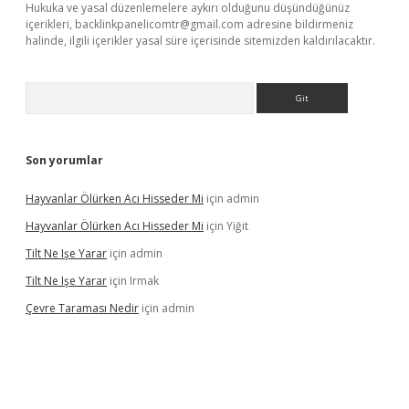
Hukuka ve yasal düzenlemelere aykırı olduğunu düşündüğünüz
içerikleri,
backlinkpanelicomtr@gmail.com
adresine bildirmeniz
halinde, ilgili içerikler yasal süre içerisinde sitemizden kaldırılacaktır.
Arama
Son yorumlar
Hayvanlar Ölürken Acı Hisseder Mi
için
admin
Hayvanlar Ölürken Acı Hisseder Mi
için
Yiğit
Tilt Ne Işe Yarar
için
admin
Tilt Ne Işe Yarar
için
Irmak
Çevre Taraması Nedir
için
admin