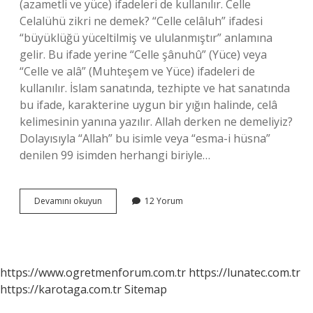
(azametli ve yüce) ifadeleri de kullanılır. Celle
Celalühü zikri ne demek? “Celle celâluh” ifadesi
“büyüklüğü yüceltilmiş ve ululanmıştır” anlamına
gelir. Bu ifade yerine “Celle şânuhû” (Yüce) veya
“Celle ve alâ” (Muhteşem ve Yüce) ifadeleri de
kullanılır. İslam sanatında, tezhipte ve hat sanatında
bu ifade, karakterine uygun bir yığın halinde, celâ
kelimesinin yanına yazılır. Allah derken ne demeliyiz?
Dolayısıyla “Allah” bu isimle veya “esma-i hüsna”
denilen 99 isimden herhangi biriyle…
Allah
Devamını okuyun
12 Yorum
Azze
Ve
Celle
Ne
Demektir
https://www.ogretmenforum.com.tr
https://lunatec.com.tr
https://karotaga.com.tr
Sitemap