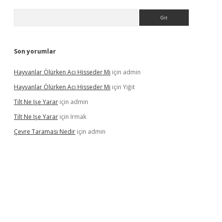
Arama
Son yorumlar
Hayvanlar Ölürken Acı Hisseder Mi
için
admin
Hayvanlar Ölürken Acı Hisseder Mi
için
Yiğit
Tilt Ne Işe Yarar
için
admin
Tilt Ne Işe Yarar
için
Irmak
Çevre Taraması Nedir
için
admin
iriş