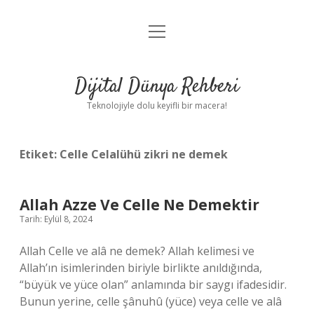
menüyü
Anasayfa
aç
Gizlilik Politikası
Dijital Dünya Rehberi
Yasal Uyarı
Teknolojiyle dolu keyifli bir macera!
Hakkımızda
Etiket:
Celle Celalühü zikri ne demek
Allah Azze Ve Celle Ne Demektir
Tarih: Eylül 8, 2024
Allah Celle ve alâ ne demek? Allah kelimesi ve
Allah’ın isimlerinden biriyle birlikte anıldığında,
“büyük ve yüce olan” anlamında bir saygı ifadesidir.
Bunun yerine, celle şânuhû (yüce) veya celle ve alâ