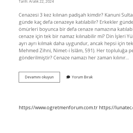
Tarih: Aralık 22, 2024
Cenazesi 3 kez kılınan padişah kimdir? Kanuni Sulta
günde kaç defa cenazeye katılabilir? Erkekler günde 
ömürleri boyunca bir defa cenaze namazına katılabili
cenaze için tek bir namaz kılınabilir mi? Din İşleri 
ayrı ayrı kılmak daha uygundur, ancak hepsi için tek
Mehmed Zihni, Nimet-i İslâm, 591). Her topluluğa
gönderilmiştir? Cenaze namazı her zaman kılınır…
3
Devamını okuyun
Yorum Bırak
Kez
Cenaze
Namazı
Kılınır
Mı
https://www.ogretmenforum.com.tr
https://lunatec