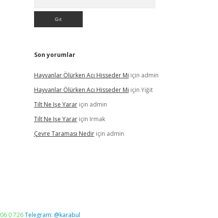
Son yorumlar
Hayvanlar Ölürken Acı Hisseder Mi
için
admin
Hayvanlar Ölürken Acı Hisseder Mi
için
Yiğit
Tilt Ne Işe Yarar
için
admin
Tilt Ne Işe Yarar
için
Irmak
Çevre Taraması Nedir
için
admin
06 0 726
Telegram: @karabul