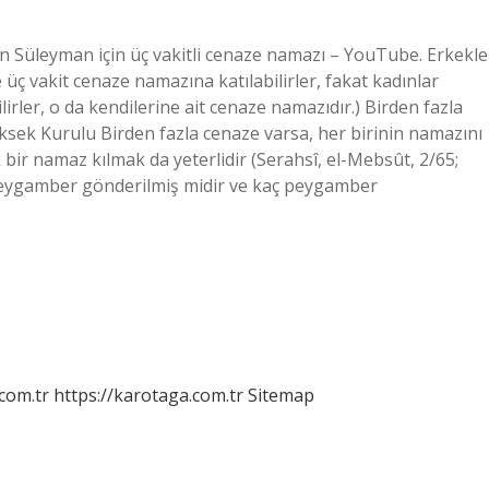
n Süleyman için üç vakitli cenaze namazı – ​​YouTube. Erkekle
üç vakit cenaze namazına katılabilirler, fakat kadınlar
rler, o da kendilerine ait cenaze namazıdır.) Birden fazla
Yüksek Kurulu Birden fazla cenaze varsa, her birinin namazını
 bir namaz kılmak da yeterlidir (Serahsî, el-Mebsût, 2/65;
 peygamber gönderilmiş midir ve kaç peygamber
.com.tr
https://karotaga.com.tr
Sitemap