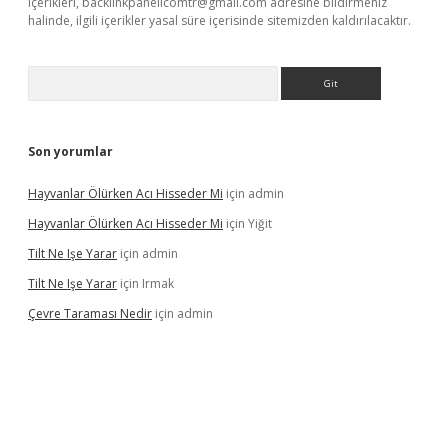
içerikleri,
backlinkpanelicomtr@gmail.com
adresine bildirmeniz
halinde, ilgili içerikler yasal süre içerisinde sitemizden kaldırılacaktır.
Arama
Son yorumlar
Hayvanlar Ölürken Acı Hisseder Mi
için
admin
Hayvanlar Ölürken Acı Hisseder Mi
için
Yiğit
Tilt Ne Işe Yarar
için
admin
Tilt Ne Işe Yarar
için
Irmak
Çevre Taraması Nedir
için
admin