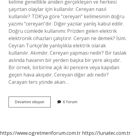
kelime genellikle aniden gerçekleşen ve herkesi
şaşırtan olaylar için kullanılır. Cereyan nasıl
kullanılır? TDK’ya göre “cereyan” kelimesinin doğru
yazımı “cereyan”dır. Diğer yazılar yanlış kabul edilir.
Doğru cümlede kullanımı: Prizden gelen elektrik
elektronik cihazları çalıştırır. Ceryan ne demek? İsim.
Ceyran Türkçe’de yanlışlıkla elektrik olarak
kullanılır. Akımdır. Cereyan yapması nedir? Bir taslak
aslında havanın bir yerden başka bir yere akışıdır.
Bir örnek, birbirine açık iki pencere veya kapıdan
geçen hava akışıdır. Cereyan diğer adı nedir?
Carayan ters yönde akan…
Cereyan
Devamını okuyun
6 Yorum
Nedir
Ne
Için
Kullanılır
https://www.ogretmenforum.com.tr
https://lunatec.com.tr