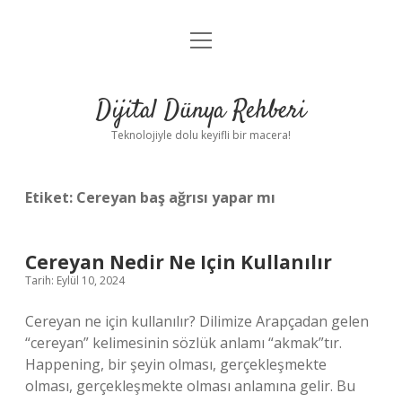
menüyü
Anasayfa
aç
Gizlilik Politikası
Dijital Dünya Rehberi
Yasal Uyarı
Teknolojiyle dolu keyifli bir macera!
Hakkımızda
Etiket:
Cereyan baş ağrısı yapar mı
Cereyan Nedir Ne Için Kullanılır
Tarih: Eylül 10, 2024
Cereyan ne için kullanılır? Dilimize Arapçadan gelen
“cereyan” kelimesinin sözlük anlamı “akmak”tır.
Happening, bir şeyin olması, gerçekleşmekte
olması, gerçekleşmekte olması anlamına gelir. Bu