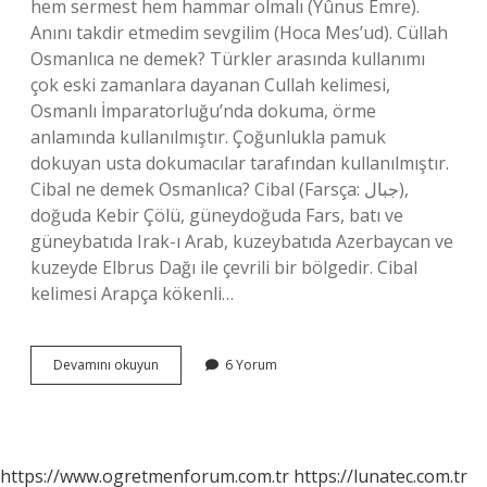
hem sermest hem hammar olmalı (Yûnus Emre).
Anını takdir etmedim sevgilim (Hoca Mes’ud). Cüllah
Osmanlıca ne demek? Türkler arasında kullanımı
çok eski zamanlara dayanan Cullah kelimesi,
Osmanlı İmparatorluğu’nda dokuma, örme
anlamında kullanılmıştır. Çoğunlukla pamuk
dokuyan usta dokumacılar tarafından kullanılmıştır.
Cibal ne demek Osmanlıca? Cibal (Farsça: جبال),
doğuda Kebir Çölü, güneydoğuda Fars, batı ve
güneybatıda Irak-ı Arab, kuzeybatıda Azerbaycan ve
kuzeyde Elbrus Dağı ile çevrili bir bölgedir. Cibal
kelimesi Arapça kökenli…
Cellad
Devamını okuyun
6 Yorum
Nedir
Osmanlica
https://www.ogretmenforum.com.tr
https://lunatec.com.tr