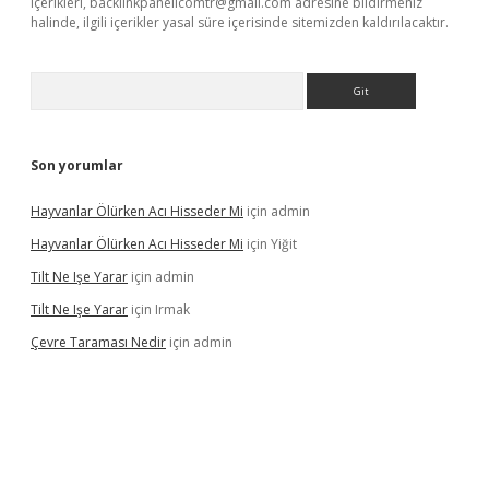
içerikleri,
backlinkpanelicomtr@gmail.com
adresine bildirmeniz
halinde, ilgili içerikler yasal süre içerisinde sitemizden kaldırılacaktır.
Arama
Son yorumlar
Hayvanlar Ölürken Acı Hisseder Mi
için
admin
Hayvanlar Ölürken Acı Hisseder Mi
için
Yiğit
Tilt Ne Işe Yarar
için
admin
Tilt Ne Işe Yarar
için
Irmak
Çevre Taraması Nedir
için
admin