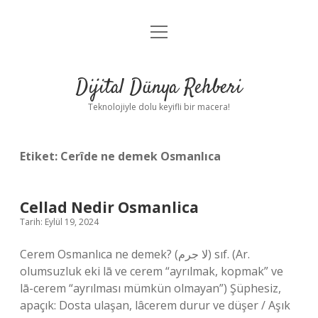
menüyü
Anasayfa
aç
Gizlilik Politikası
Dijital Dünya Rehberi
Yasal Uyarı
Teknolojiyle dolu keyifli bir macera!
Hakkımızda
Etiket:
Cerîde ne demek Osmanlıca
Cellad Nedir Osmanlica
Tarih: Eylül 19, 2024
Cerem Osmanlıca ne demek? (ﻻ ﺟﺮﻡ) sıf. (Ar.
olumsuzluk eki lā ve cerem “ayrılmak, kopmak” ve
lā-cerem “ayrılması mümkün olmayan”) Şüphesiz,
apaçık: Dosta ulaşan, lâcerem durur ve düşer / Aşık