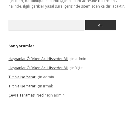
içerikleri,
backlinkpanelicomtr@gmail.com
adresine bildirmeniz
halinde, ilgili içerikler yasal süre içerisinde sitemizden kaldırılacaktır.
Arama
Son yorumlar
Hayvanlar Ölürken Acı Hisseder Mi
için
admin
Hayvanlar Ölürken Acı Hisseder Mi
için
Yiğit
Tilt Ne Işe Yarar
için
admin
Tilt Ne Işe Yarar
için
Irmak
Çevre Taraması Nedir
için
admin