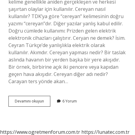
kelime genellikle aniden gerçekleşen ve herkesi
şaşırtan olaylar için kullanılır. Cereyan nasıl
kullanılır? TDK’ya göre “cereyan” kelimesinin doğru
yazımı “cereyan”dır. Diğer yazılar yanlış kabul edilir.
Doğru cümlede kullanımı: Prizden gelen elektrik
elektronik cihazları çalıştırır. Ceryan ne demek? İsim.
Ceyran Türkçe’de yanlışlıkla elektrik olarak
kullanılır. Akımdır. Cereyan yapması nedir? Bir taslak
aslında havanın bir yerden başka bir yere akışıdır.
Bir örnek, birbirine açık iki pencere veya kapıdan
geçen hava akışıdır. Cereyan diğer adı nedir?
Carayan ters yönde akan…
Cereyan
Devamını okuyun
6 Yorum
Nedir
Ne
Için
Kullanılır
https://www.ogretmenforum.com.tr
https://lunatec.com.tr