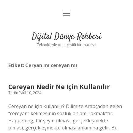
menüyü
Anasayfa
aç
Gizlilik Politikası
Dijital Dünya Rehberi
Yasal Uyarı
Teknolojiyle dolu keyifli bir macera!
Hakkımızda
Etiket:
Ceryan mı cereyan mı
Cereyan Nedir Ne Için Kullanılır
Tarih: Eylül 10, 2024
Cereyan ne için kullanılır? Dilimize Arapçadan gelen
“cereyan” kelimesinin sözlük anlamı “akmak”tır.
Happening, bir şeyin olması, gerçekleşmekte
olması, gerçekleşmekte olması anlamına gelir. Bu