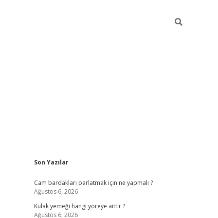
Sidebar
Son Yazılar
hiltonbet giriş
Cam bardakları parlatmak için ne yapmalı ?
Ağustos 6, 2026
Kulak yemeği hangi yöreye aittir ?
Ağustos 6, 2026