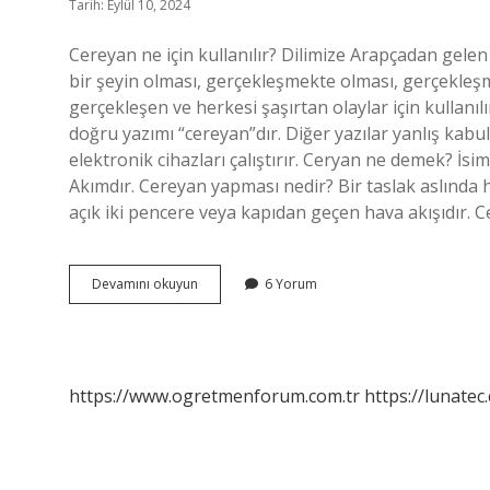
Tarih: Eylül 10, 2024
Cereyan ne için kullanılır? Dilimize Arapçadan gele
bir şeyin olması, gerçekleşmekte olması, gerçekleşm
gerçekleşen ve herkesi şaşırtan olaylar için kullanıl
doğru yazımı “cereyan”dır. Diğer yazılar yanlış kabul
elektronik cihazları çalıştırır. Ceryan ne demek? İsim
Akımdır. Cereyan yapması nedir? Bir taslak aslında h
açık iki pencere veya kapıdan geçen hava akışıdır. 
Cereyan
Devamını okuyun
6 Yorum
Nedir
Ne
Için
Kullanılır
https://www.ogretmenforum.com.tr
https://lunatec