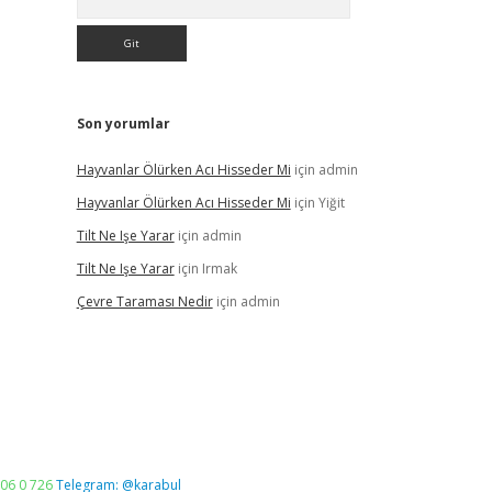
Son yorumlar
Hayvanlar Ölürken Acı Hisseder Mi
için
admin
Hayvanlar Ölürken Acı Hisseder Mi
için
Yiğit
Tilt Ne Işe Yarar
için
admin
Tilt Ne Işe Yarar
için
Irmak
Çevre Taraması Nedir
için
admin
06 0 726
Telegram: @karabul