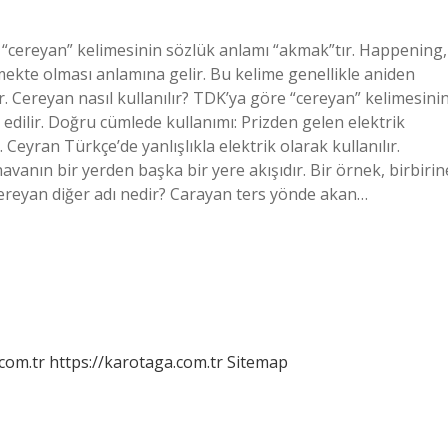
n “cereyan” kelimesinin sözlük anlamı “akmak”tır. Happening,
ekte olması anlamına gelir. Bu kelime genellikle aniden
ır. Cereyan nasıl kullanılır? TDK’ya göre “cereyan” kelimesini
 edilir. Doğru cümlede kullanımı: Prizden gelen elektrik
. Ceyran Türkçe’de yanlışlıkla elektrik olarak kullanılır.
avanın bir yerden başka bir yere akışıdır. Bir örnek, birbirin
Cereyan diğer adı nedir? Carayan ters yönde akan…
.com.tr
https://karotaga.com.tr
Sitemap