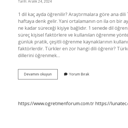
Tarih: Aralık 24, 2024
1 dil kaç ayda öğrenilir? Araştırmalara göre ana dili
haftaya denk gelir. Yani ortalamanın on ila on bir a
ne kadar süreceği kişiye bağlıdır. 1 senede dil öğre
süreç kişisel faktörlere ve kullanılan öğrenme yönte
günlük pratik, çeşitli öğrenme kaynaklarının kullan
faktörlerdir. Türkler en zor hangi dili öğrenir? Türkç
dillerini öğrenmek…
Bir
Devamını okuyun
Yorum Bırak
Dil
Öğrenmek
Ortalama
Ne
Kadar
https://www.ogretmenforum.com.tr
https://lunatec
Sürer