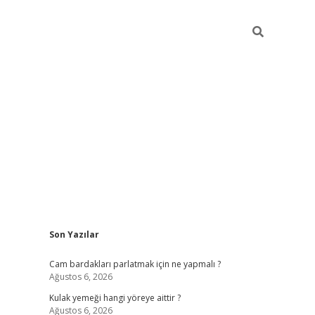
Sidebar
Son Yazılar
hiltonbet gi
Cam bardakları parlatmak için ne yapmalı ?
Ağustos 6, 2026
Kulak yemeği hangi yöreye aittir ?
Ağustos 6, 2026