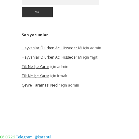
Son yorumlar
Hayvanlar Ölürken Acı Hisseder Mi
için
admin
Hayvanlar Ölürken Acı Hisseder Mi
için
Yiğit
Tilt Ne Işe Yarar
için
admin
Tilt Ne Işe Yarar
için
Irmak
Çevre Taraması Nedir
için
admin
06 0 726
Telegram: @karabul