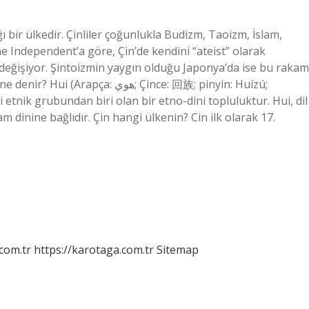
ı bir ülkedir. Çinliler çoğunlukla Budizm, Taoizm, İslam,
The Independent’a göre, Çin’de kendini “ateist” olarak
 değişiyor. Şintoizmin yaygın olduğu Japonya’da ise bu rakam
 هوي‎; Çince: 回族; pinyin: Huízú;
m dinine bağlıdır. Çin hangi ülkenin? Cin ilk olarak 17.
.com.tr
https://karotaga.com.tr
Sitemap