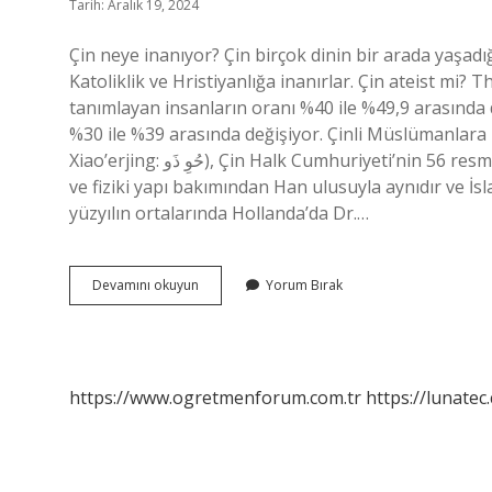
Tarih: Aralık 19, 2024
Çin neye inanıyor? Çin birçok dinin bir arada yaşadığ
Katoliklik ve Hristiyanlığa inanırlar. Çin ateist mi? 
tanımlayan insanların oranı %40 ile %49,9 arasında
%30 ile %39 arasında değişiyor. Çinli Müslümanlara ne denir? Hui (Arapça:
Xiao’erjing: حُوِ ذَو), Çin Halk Cumhuriyeti’nin 56 resmi etnik grubundan biri olan bir etno-dini topluluktur. Hui, dil
ve fiziki yapı bakımından Han ulusuyla aynıdır ve İsla
yüzyılın ortalarında Hollanda’da Dr.…
Cin
Devamını okuyun
Yorum Bırak
Hangi
Dine
Mensuptur
https://www.ogretmenforum.com.tr
https://lunatec