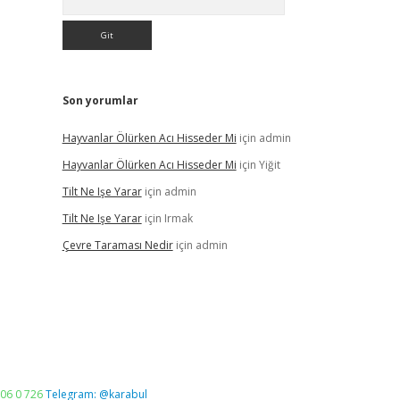
Son yorumlar
Hayvanlar Ölürken Acı Hisseder Mi
için
admin
Hayvanlar Ölürken Acı Hisseder Mi
için
Yiğit
Tilt Ne Işe Yarar
için
admin
Tilt Ne Işe Yarar
için
Irmak
Çevre Taraması Nedir
için
admin
06 0 726
Telegram: @karabul