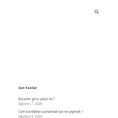
Sidebar
Son Yazılar
hiltonbet giriş
Kuryeler gece çalışır mı ?
Ağustos 7, 2026
Cam bardakları parlatmak için ne yapmalı ?
Ağustos 6, 2026