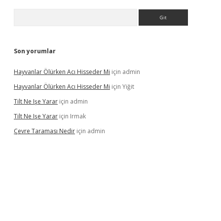
Arama
Son yorumlar
Hayvanlar Ölürken Acı Hisseder Mi
için
admin
Hayvanlar Ölürken Acı Hisseder Mi
için
Yiğit
Tilt Ne Işe Yarar
için
admin
Tilt Ne Işe Yarar
için
Irmak
Çevre Taraması Nedir
için
admin
giriş