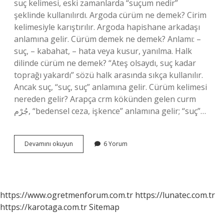
suç kelimesi, eski zamanlarda “suçum nedir”
şeklinde kullanılırdı. Argoda cürüm ne demek? Cirim
kelimesiyle karıştırılır. Argoda hapishane arkadaşı
anlamına gelir. Cürüm demek ne demek? Anlamı: –
suç, – kabahat, – hata veya kusur, yanılma. Halk
dilinde cürüm ne demek? “Ateş olsaydı, suç kadar
toprağı yakardı” sözü halk arasında sıkça kullanılır.
Ancak suç, “suç, suç” anlamına gelir. Cürüm kelimesi
nereden gelir? Arapça crm kökünden gelen curm
جُرْم, “bedensel ceza, işkence” anlamına gelir; “suç”…
Ankara
Devamını okuyun
6 Yorum
Dilinde
Cürüm
Ne
Demek
https://www.ogretmenforum.com.tr
https://lunatec.com.tr
https://karotaga.com.tr
Sitemap