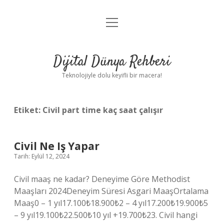
menüyü
Anasayfa
aç
Gizlilik Politikası
Dijital Dünya Rehberi
Yasal Uyarı
Teknolojiyle dolu keyifli bir macera!
Hakkımızda
Etiket:
Civil part time kaç saat çalışır
Civil Ne Iş Yapar
Tarih: Eylül 12, 2024
Civil maaş ne kadar? Deneyime Göre Methodist
Maaşları 2024Deneyim Süresi Asgari MaaşOrtalama
Maaş0 – 1 yıl17.100₺18.900₺2 – 4 yıl17.200₺19.900₺5
– 9 yıl19.100₺22.500₺10 yıl +19.700₺23. Civil hangi