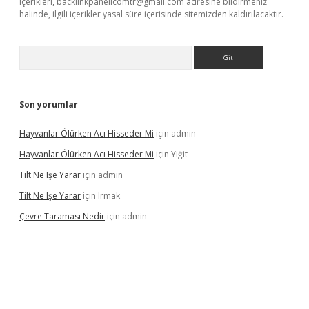
içerikleri,
backlinkpanelicomtr@gmail.com
adresine bildirmeniz
halinde, ilgili içerikler yasal süre içerisinde sitemizden kaldırılacaktır.
Arama
Son yorumlar
Hayvanlar Ölürken Acı Hisseder Mi
için
admin
Hayvanlar Ölürken Acı Hisseder Mi
için
Yiğit
Tilt Ne Işe Yarar
için
admin
Tilt Ne Işe Yarar
için
Irmak
Çevre Taraması Nedir
için
admin