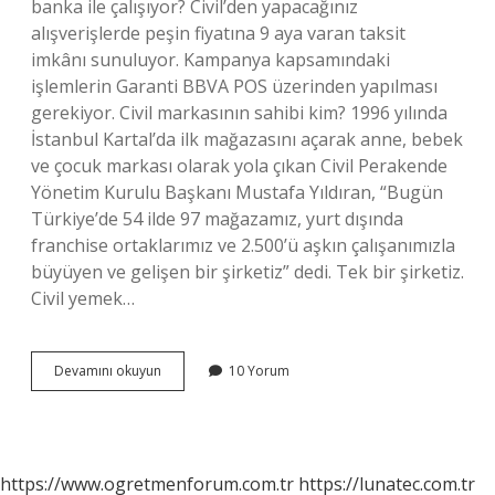
banka ile çalışıyor? Civil’den yapacağınız
alışverişlerde peşin fiyatına 9 aya varan taksit
imkânı sunuluyor. Kampanya kapsamındaki
işlemlerin Garanti BBVA POS üzerinden yapılması
gerekiyor. Civil markasının sahibi kim? 1996 yılında
İstanbul Kartal’da ilk mağazasını açarak anne, bebek
ve çocuk markası olarak yola çıkan Civil Perakende
Yönetim Kurulu Başkanı Mustafa Yıldıran, “Bugün
Türkiye’de 54 ilde 97 mağazamız, yurt dışında
franchise ortaklarımız ve 2.500’ü aşkın çalışanımızla
büyüyen ve gelişen bir şirketiz” dedi. Tek bir şirketiz.
Civil yemek…
Civil
Devamını okuyun
10 Yorum
Ne
Iş
Yapar
https://www.ogretmenforum.com.tr
https://lunatec.com.tr