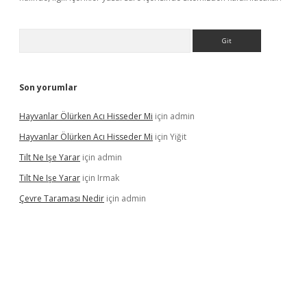
Arama
Son yorumlar
Hayvanlar Ölürken Acı Hisseder Mi
için
admin
Hayvanlar Ölürken Acı Hisseder Mi
için
Yiğit
Tilt Ne Işe Yarar
için
admin
Tilt Ne Işe Yarar
için
Irmak
Çevre Taraması Nedir
için
admin
iriş