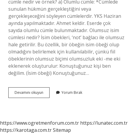
cümle nedir ve örnek? a) Olumlu cümle: *Cümlede
sunulan hükmün gerçekleştiğini veya
gerçekleşeceğini söyleyen cümlelerdir. YKS Haziran
ayında yapılmaktadır. Ahmet keldir. Eserde çok
sayıda olumlu cümle bulunmaktadır. Olumsuz isim
cümlesi nedir? İsim öbekleri, ‘not’ bağlacı ile olumsuz
hale getirilir. Bu özellik, bir öbeğin isim öbeği olup
olmadığını belirlemek için kullanılabilir, çünkü fiil
öbeklerinin olumsuz biçimi olumsuzluk eki -me eki
eklenerek oluşturulur: Konuştuğunuz kişi ben
değilim. (İsim öbeği) Konuştuğunuz…
Olumlu
Devamını okuyun
Yorum Bırak
Isim
Cümlesi
Ne
Demek
https://www.ogretmenforum.com.tr
https://lunatec.com.tr
https://karotaga.com.tr
Sitemap