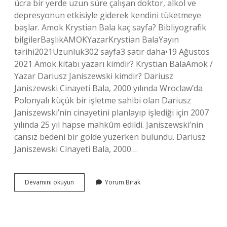
ücra bir yerde uzun süre çalışan doktor, alkol ve
depresyonun etkisiyle giderek kendini tüketmeye
başlar. Amok Krystian Bala kaç sayfa? Bibliyografik
bilgilerBaşlıkAMOKYazarKrystian BalaYayın
tarihi2021Uzunluk302 sayfa3 satır daha•19 Ağustos
2021 Amok kitabı yazarı kimdir? Krystian BalaAmok /
Yazar Dariusz Janiszewski kimdir? Dariusz
Janiszewski Cinayeti Bala, 2000 yılında Wroclaw’da
Polonyalı küçük bir işletme sahibi olan Dariusz
Janiszewski’nin cinayetini planlayıp işlediği için 2007
yılında 25 yıl hapse mahkûm edildi. Janiszewski’nin
cansız bedeni bir gölde yüzerken bulundu. Dariusz
Janiszewski Cinayeti Bala, 2000…
Amok
Devamını okuyun
Yorum Bırak
Krystian
Bala
Ne
Anlatıyor