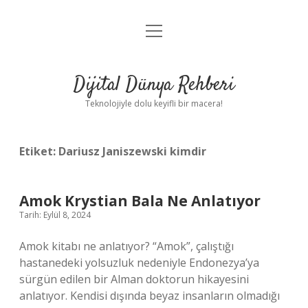
menüyü
Anasayfa
aç
Gizlilik Politikası
Dijital Dünya Rehberi
Yasal Uyarı
Teknolojiyle dolu keyifli bir macera!
Hakkımızda
Etiket:
Dariusz Janiszewski kimdir
Amok Krystian Bala Ne Anlatıyor
Tarih: Eylül 8, 2024
Amok kitabı ne anlatıyor? “Amok”, çalıştığı
hastanedeki yolsuzluk nedeniyle Endonezya’ya
sürgün edilen bir Alman doktorun hikayesini
anlatıyor. Kendisi dışında beyaz insanların olmadığı