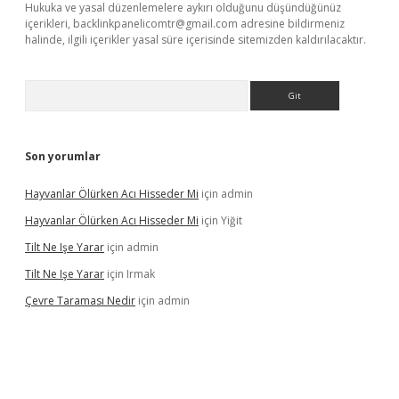
Hukuka ve yasal düzenlemelere aykırı olduğunu düşündüğünüz
içerikleri,
backlinkpanelicomtr@gmail.com
adresine bildirmeniz
halinde, ilgili içerikler yasal süre içerisinde sitemizden kaldırılacaktır.
Arama
Son yorumlar
Hayvanlar Ölürken Acı Hisseder Mi
için
admin
Hayvanlar Ölürken Acı Hisseder Mi
için
Yiğit
Tilt Ne Işe Yarar
için
admin
Tilt Ne Işe Yarar
için
Irmak
Çevre Taraması Nedir
için
admin