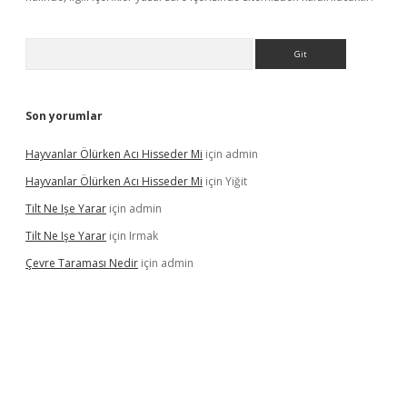
Arama
Son yorumlar
Hayvanlar Ölürken Acı Hisseder Mi
için
admin
Hayvanlar Ölürken Acı Hisseder Mi
için
Yiğit
Tilt Ne Işe Yarar
için
admin
Tilt Ne Işe Yarar
için
Irmak
Çevre Taraması Nedir
için
admin
iriş