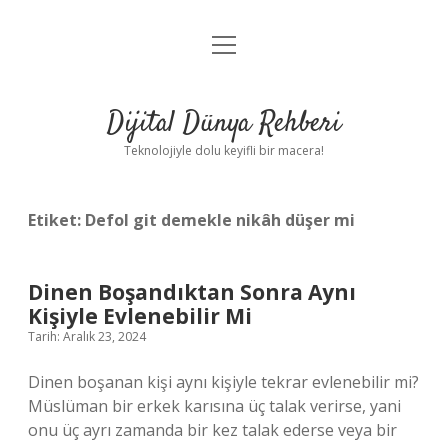
menüyü
Anasayfa
aç
Gizlilik Politikası
Dijital Dünya Rehberi
Yasal Uyarı
Teknolojiyle dolu keyifli bir macera!
Hakkımızda
Etiket:
Defol git demekle nikâh düşer mi
Dinen Boşandıktan Sonra Aynı
Kişiyle Evlenebilir Mi
Tarih: Aralık 23, 2024
Dinen boşanan kişi aynı kişiyle tekrar evlenebilir mi?
Müslüman bir erkek karısına üç talak verirse, yani
onu üç ayrı zamanda bir kez talak ederse veya bir