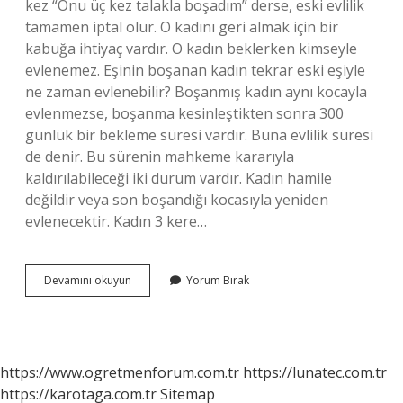
kez “Onu üç kez talakla boşadım” derse, eski evlilik
tamamen iptal olur. O kadını geri almak için bir
kabuğa ihtiyaç vardır. O kadın beklerken kimseyle
evlenemez. Eşinin boşanan kadın tekrar eski eşiyle
ne zaman evlenebilir? Boşanmış kadın aynı kocayla
evlenmezse, boşanma kesinleştikten sonra 300
günlük bir bekleme süresi vardır. Buna evlilik süresi
de denir. Bu sürenin mahkeme kararıyla
kaldırılabileceği iki durum vardır. Kadın hamile
değildir veya son boşandığı kocasıyla yeniden
evlenecektir. Kadın 3 kere…
Dinen
Devamını okuyun
Yorum Bırak
Boşandıktan
Sonra
Aynı
Kişiyle
Evlenebilir
https://www.ogretmenforum.com.tr
https://lunatec.com.tr
Mi
https://karotaga.com.tr
Sitemap