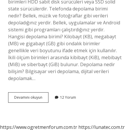
birimleri HDD sabit disk sürücüleri veya SSD solid
state sürücülerdir. Telefonda depolama birimi
nedir? Bellek, müzik ve fotoğraflar gibi verileri
depoladığınız yerdir. Bellek, uygulamalar ve Android
sistemi gibi programları çalıştırdığınız yerdir.
Hangisi depolama birimi? Kilobayt (KB), megabayt
(MB) ve gigabayt (GB) gibi ondalık birimler
genellikle veri boyutunu ifade etmek için kullanılır.
İkili ölçüm birimleri arasında kibibayt (KiB), mebibayt
(MiB) ve siberbayt (GiB) bulunur. Depolama nedir
bilişim? Bilgisayar veri depolama, dijital verileri
depolamak…
Depolama
Devamını okuyun
12 Yorum
Birimi
Ne
Demektir
https://www.ogretmenforum.com.tr
https://lunatec.com.tr