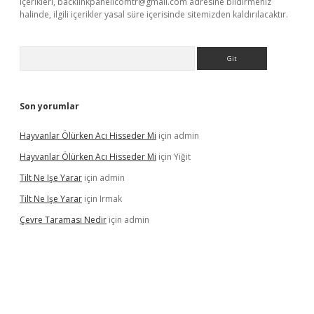
içerikleri,
backlinkpanelicomtr@gmail.com
adresine bildirmeniz
halinde, ilgili içerikler yasal süre içerisinde sitemizden kaldırılacaktır.
Arama
Son yorumlar
Hayvanlar Ölürken Acı Hisseder Mi
için
admin
Hayvanlar Ölürken Acı Hisseder Mi
için
Yiğit
Tilt Ne Işe Yarar
için
admin
Tilt Ne Işe Yarar
için
Irmak
Çevre Taraması Nedir
için
admin