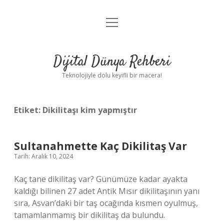
menüyü
Anasayfa
aç
Gizlilik Politikası
Dijital Dünya Rehberi
Yasal Uyarı
Teknolojiyle dolu keyifli bir macera!
Hakkımızda
Etiket:
Dikilitaşı kim yapmıştır
Sultanahmette Kaç Dikilitaş Var
Tarih: Aralık 10, 2024
Kaç tane dikilitaş var? Günümüze kadar ayakta
kaldığı bilinen 27 adet Antik Mısır dikilitaşının yanı
sıra, Asvan’daki bir taş ocağında kısmen oyulmuş,
tamamlanmamış bir dikilitaş da bulundu.