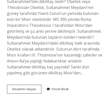
Sultanahmet’teki dikilitaş nedir? Obelisk veya
Theodosian Obelisk, Sultanahmet Meydanı’nın
güney tarafında Yılanlı Sütun’un yanında bulunan
eski bir Mısır obeliskidir. MS 390 yılında Roma
İmparatoru Theodosius I tarafından Mısır’dan
getirilmiş ve şu anki yerine dikilmiştir. Sultanahmet
Meydanı’nda bulunan taşların isimleri nelerdir?
Sultanahmet Meydanı’ndaki dikilitaş halk arasında
Obelisk olarak adlandırılır. Sütunun dört tarafında
Mısır kralları III. Thutmose’nin kazandığı zaferler ve
Amon-Ra’ya yaptığı fedakarlıklar anlatılır.
Sultanahmet dikilitaş kaç yaşında? Sanki dün
yapılmış gibi görünen dikilitaş Mısır’dan…
Sultanahmette
Devamını okuyun
Yorum Bırak
Kaç
Dikilitaş
Var