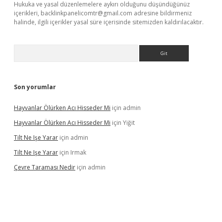
Hukuka ve yasal düzenlemelere aykırı olduğunu düşündüğünüz
içerikleri,
backlinkpanelicomtr@gmail.com
adresine bildirmeniz
halinde, ilgili içerikler yasal süre içerisinde sitemizden kaldırılacaktır.
Arama
Son yorumlar
Hayvanlar Ölürken Acı Hisseder Mi
için
admin
Hayvanlar Ölürken Acı Hisseder Mi
için
Yiğit
Tilt Ne Işe Yarar
için
admin
Tilt Ne Işe Yarar
için
Irmak
Çevre Taraması Nedir
için
admin